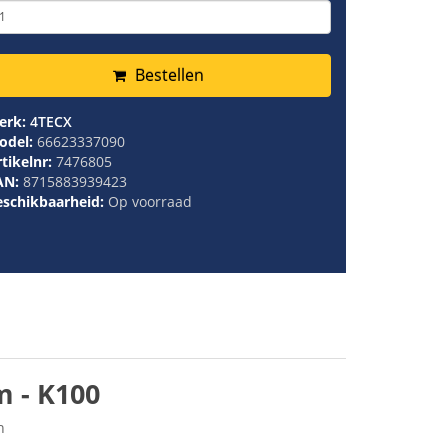
Bestellen
erk:
4TECX
odel:
66623337090
tikelnr:
7476805
AN:
8715883939423
eschikbaarheid:
Op voorraad
 - K100
n