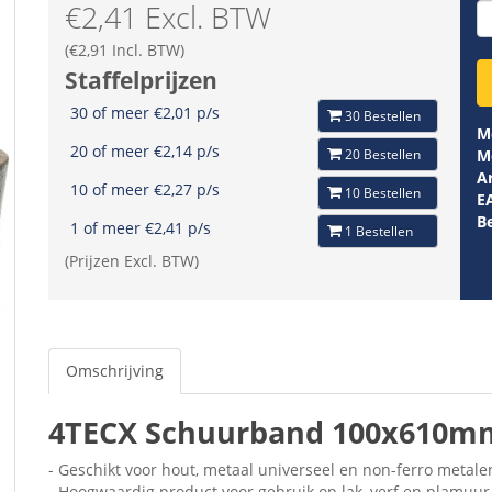
€2,41 Excl. BTW
(€2,91 Incl. BTW)
Staffelprijzen
30 of meer €2,01 p/s
30 Bestellen
M
20 of meer €2,14 p/s
20 Bestellen
M
Ar
10 of meer €2,27 p/s
10 Bestellen
E
B
1 of meer €2,41 p/s
1 Bestellen
(Prijzen Excl. BTW)
Omschrijving
4TECX Schuurband 100x610mm
- Geschikt voor hout, metaal universeel en non-ferro metale
- Hoogwaardig product voor gebruik op lak, verf en plamuur