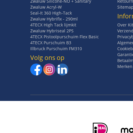
Zwaluw Silicone-NO + Sanitary
Retourn
Zwaluw Acryl-W
Sitema
Seal-It 360 High-Tack
Infor
Zwaluw Hybrifix - 290ml
4TECX High Tack lijmkit
Over Ki
Zwaluw Hybriseal 2PS
Verzend
4TECX Pistoolpurschuim Flex Basic
Privacy
4TECX Purschuim B3
Algeme
Illbruck Purschuim FM310
Cookieb
Garanti
Volg ons op
Betaal
Merken