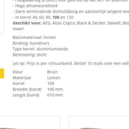
- Hoge afnamesnelheid
- Sterk verminderde dichtslibbing en aanzienlijk langere le
- In korrel 40, 60, 80,
100
en 120
Geschikt voor:
AEG, Atlas Copco, Black & Decker, Dewalt, Bosc
meer!
Basismateriaal: linnen
Binding: kunsthars
Type korrel: aluminiumoxide
Bestrooiing: dicht
Let op: Prijs is per schuurband. Bestel 10 stuks voor een vol
Kleur
Bruin
Materiaal
Linnen
Korrel
100
Breedte (band)
100 mm
Lengte (band)
610 mm