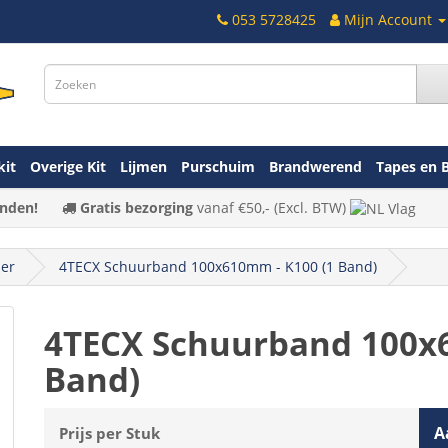
053 5728425
Mijn Account
kit
Overige Kit
Lijmen
Purschuim
Brandwerend
Tapes en 
nden!
Gratis bezorging
vanaf
€50,-
(Excl. BTW)
er
4TECX Schuurband 100x610mm - K100 (1 Band)
4TECX Schuurband 100x6
Band)
A
Prijs per Stuk