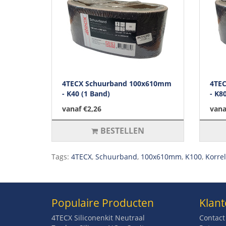
4TECX Schuurband 100x610mm
4TE
- K40 (1 Band)
- K8
vanaf €2,26
vana
BESTELLEN
Tags:
4TECX
,
Schuurband
,
100x610mm
,
K100
,
Korre
Populaire Producten
Klant
4TECX Siliconenkit Neutraal
Contact