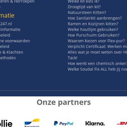
eren & Herroepen
Welke kit kies ik?
p
Droogtijd van kit?
Natuursteen Kitten?
matie
Hoe Sanitairkit aanbrengen?
t247.nl
Ramen en Kozijnen kitten?
informatie
Welke houtlijm gebruiken?
beleid
Hoe Purschuim Gebruiken?
ne voorwaarden
Waarom kiezen voor Flex-pur?
eleid
Verplicht Certificaat: Werken 
e & Klachten
Alles wat je moet weten over H
methodes
Tack!
Hoe werkt een chemisch anker
Welke Soudal Fix ALL heb jij no
Onze partners