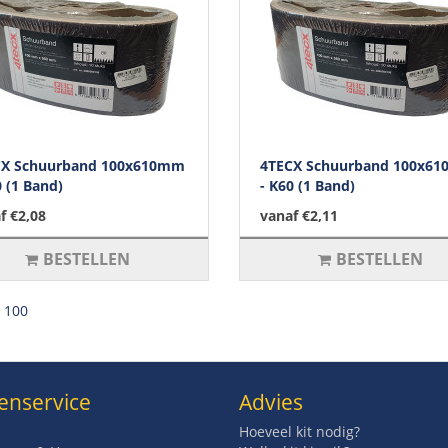
CX Schuurband 100x610mm
4TECX Schuurband 100x6
0 (1 Band)
- K60 (1 Band)
f €2,08
vanaf €2,11
BESTELLEN
BESTELLEN
l 100
enservice
Advies
Hoeveel kit nodig?