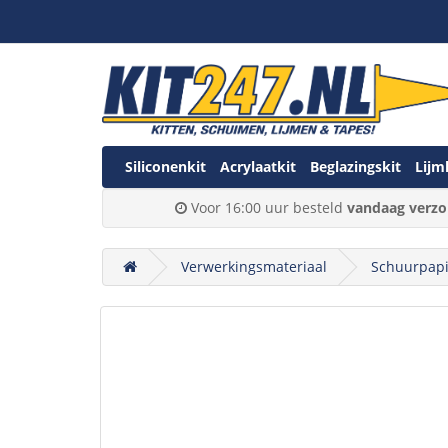
Siliconenkit
Acrylaatkit
Beglazingskit
Lijm
Voor 16:00 uur besteld
vandaag verzo
Verwerkingsmateriaal
Schuurpapi