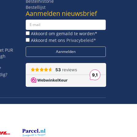
Bestelhistorie
Bestellijst
Aanmelden nieuwsbrief
Akkoord om gemaild te worden*
Akkoord met ons
Privacybeleid*
met PUR
igh
?
dig?