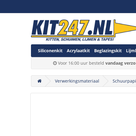
Siliconenkit
Acrylaatkit
Beglazingskit
Lijm
Voor 16:00 uur besteld
vandaag verzo
Verwerkingsmateriaal
Schuurpapi