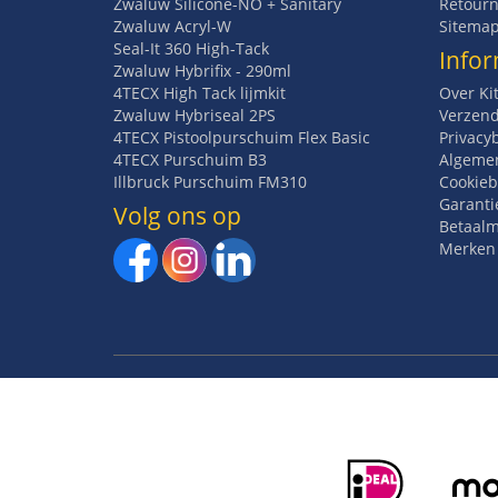
Zwaluw Silicone-NO + Sanitary
Retourn
Zwaluw Acryl-W
Sitema
Seal-It 360 High-Tack
Infor
Zwaluw Hybrifix - 290ml
4TECX High Tack lijmkit
Over Ki
Zwaluw Hybriseal 2PS
Verzend
4TECX Pistoolpurschuim Flex Basic
Privacy
4TECX Purschuim B3
Algeme
Illbruck Purschuim FM310
Cookieb
Garanti
Volg ons op
Betaal
Merken