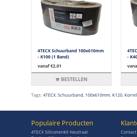
4TECX Schuurband 100x610mm
4TE
- K100 (1 Band)
- K4
vanaf €2,01
vana
BESTELLEN
Tags:
4TECX
,
Schuurband
,
100x610mm
,
K120
,
Korre
Populaire Producten
Klant
4TECX Siliconenkit Neutraal
Contact