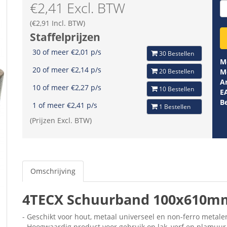
€2,41 Excl. BTW
(€2,91 Incl. BTW)
Staffelprijzen
30 of meer €2,01 p/s
30 Bestellen
M
20 of meer €2,14 p/s
20 Bestellen
M
Ar
10 of meer €2,27 p/s
10 Bestellen
E
B
1 of meer €2,41 p/s
1 Bestellen
(Prijzen Excl. BTW)
Omschrijving
4TECX Schuurband 100x610mm
- Geschikt voor hout, metaal universeel en non-ferro metale
- Hoogwaardig product voor gebruik op lak, verf en plamuur