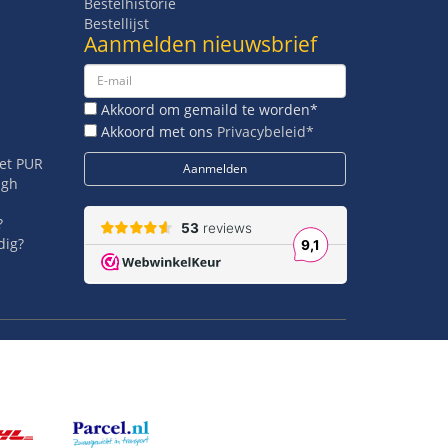
Bestelhistorie
Bestellijst
Aanmelden nieuwsbrief
Akkoord om gemaild te worden*
Akkoord met ons
Privacybeleid*
met PUR
igh
?
dig?