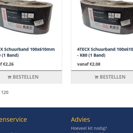
CX Schuurband 100x610mm
4TECX Schuurband 100x6
0 (1 Band)
- K80 (1 Band)
f €2,26
vanaf €2,08
BESTELLEN
BESTELLEN
l 120
enservice
Advies
Hoeveel kit nodig?