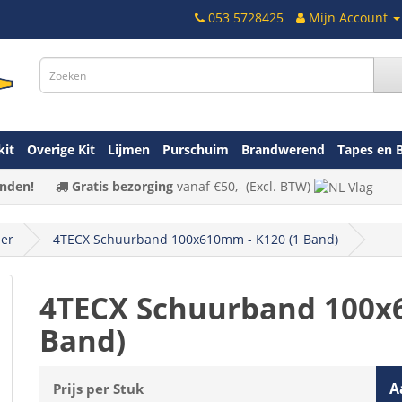
053 5728425
Mijn Account
kit
Overige Kit
Lijmen
Purschuim
Brandwerend
Tapes en 
nden!
Gratis bezorging
vanaf
€50,-
(Excl. BTW)
er
4TECX Schuurband 100x610mm - K120 (1 Band)
4TECX Schuurband 100x6
Band)
A
Prijs per Stuk