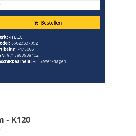
Bestellen
erk:
4TECX
odel:
66623337092
tikelnr:
7476806
AN:
8715883938402
eschikbaarheid:
+/- 5 Werkdagen
 - K120
n