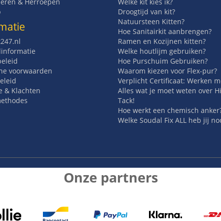
eren & Herroepen
Welke kit kies ik?
p
Droogtijd van kit?
Natuursteen Kitten?
matie
Hoe Sanitairkit aanbrengen?
t247.nl
Ramen en Kozijnen kitten?
informatie
Welke houtlijm gebruiken?
beleid
Hoe Purschuim Gebruiken?
ne voorwaarden
Waarom kiezen voor Flex-pur?
eleid
Verplicht Certificaat: Werken 
e & Klachten
Alles wat je moet weten over H
methodes
Tack!
Hoe werkt een chemisch anker
Welke Soudal Fix ALL heb jij no
Onze partners