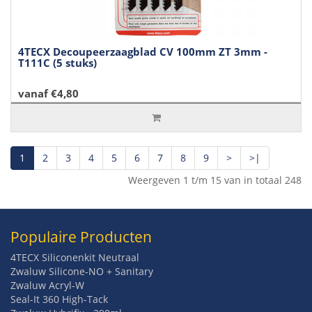
4TECX Decoupeerzaagblad CV 100mm ZT 3mm -
T111C (5 stuks)
vanaf €4,80
1
2
3
4
5
6
7
8
9
>
>|
Weergeven 1 t/m 15 van in totaal 248
Populaire Producten
4TECX Siliconenkit Neutraal
Zwaluw Silicone-NO + Sanitary
Zwaluw Acryl-W
Seal-It 360 High-Tack