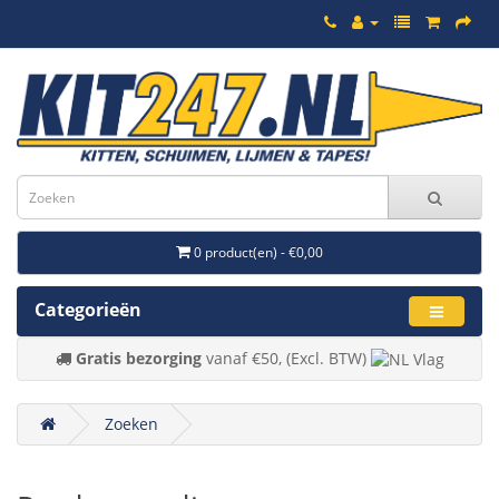
0 product(en) - €0,00
Categorieën
Gratis bezorging
vanaf €50, (Excl. BTW)
Zoeken