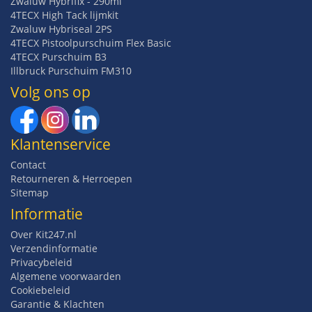
Zwaluw Hybrifix - 290ml
4TECX High Tack lijmkit
Zwaluw Hybriseal 2PS
4TECX Pistoolpurschuim Flex Basic
4TECX Purschuim B3
Illbruck Purschuim FM310
Volg ons op
Klantenservice
Contact
Retourneren & Herroepen
Sitemap
Informatie
Over Kit247.nl
Verzendinformatie
Privacybeleid
Algemene voorwaarden
Cookiebeleid
Garantie & Klachten