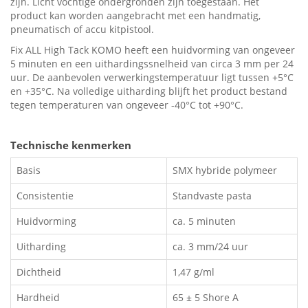
zijn. Licht vochtige ondergronden zijn toegestaan. Het
product kan worden aangebracht met een handmatig,
pneumatisch of accu kitpistool.
Fix ALL High Tack KOMO heeft een huidvorming van ongeveer
5 minuten en een uithardingssnelheid van circa 3 mm per 24
uur. De aanbevolen verwerkingstemperatuur ligt tussen +5°C
en +35°C. Na volledige uitharding blijft het product bestand
tegen temperaturen van ongeveer -40°C tot +90°C.
Technische kenmerken
Basis
SMX hybride polymeer
Consistentie
Standvaste pasta
Huidvorming
ca. 5 minuten
Uitharding
ca. 3 mm/24 uur
Dichtheid
1,47 g/ml
Hardheid
65 ± 5 Shore A