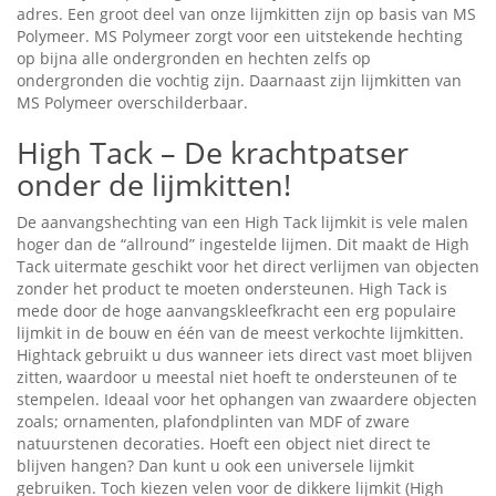
adres. Een groot deel van onze lijmkitten zijn op basis van MS
Polymeer. MS Polymeer zorgt voor een uitstekende hechting
op bijna alle ondergronden en hechten zelfs op
ondergronden die vochtig zijn. Daarnaast zijn lijmkitten van
MS Polymeer overschilderbaar.
High Tack – De krachtpatser
onder de lijmkitten!
De aanvangshechting van een High Tack lijmkit is vele malen
hoger dan de “allround” ingestelde lijmen. Dit maakt de High
Tack uitermate geschikt voor het direct verlijmen van objecten
zonder het product te moeten ondersteunen. High Tack is
mede door de hoge aanvangskleefkracht een erg populaire
lijmkit in de bouw en één van de meest verkochte lijmkitten.
Hightack gebruikt u dus wanneer iets direct vast moet blijven
zitten, waardoor u meestal niet hoeft te ondersteunen of te
stempelen. Ideaal voor het ophangen van zwaardere objecten
zoals; ornamenten, plafondplinten van MDF of zware
natuurstenen decoraties. Hoeft een object niet direct te
blijven hangen? Dan kunt u ook een universele lijmkit
gebruiken. Toch kiezen velen voor de dikkere lijmkit (High