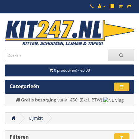
0 product(en) - €0,00
Categorieën
Gratis bezorging
vanaf €50, (Excl. BTW)
Lijmkit
Filteren