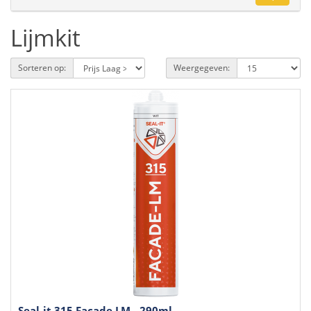
Lijmkit
Sorteren op:
Weergegeven:
Seal-it 315 Facade LM - 290ml