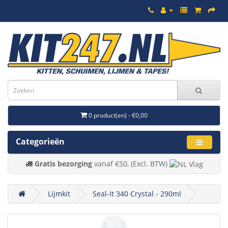
0 product(en) - €0,00
Categorieën
Gratis bezorging
vanaf €50, (Excl. BTW)
Lijmkit
Seal-It 340 Crystal - 290ml