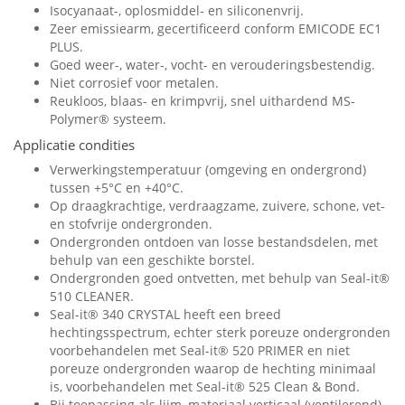
Isocyanaat-, oplosmiddel- en siliconenvrij.
Zeer emissiearm, gecertificeerd conform EMICODE EC1
PLUS.
Goed weer-, water-, vocht- en verouderingsbestendig.
Niet corrosief voor metalen.
Reukloos, blaas- en krimpvrij, snel uithardend MS-
Polymer® systeem.
Applicatie condities
Verwerkingstemperatuur (omgeving en ondergrond)
tussen +5°C en +40°C.
Op draagkrachtige, verdraagzame, zuivere, schone, vet-
en stofvrije ondergronden.
Ondergronden ontdoen van losse bestandsdelen, met
behulp van een geschikte borstel.
Ondergronden goed ontvetten, met behulp van Seal-it®
510 CLEANER.
Seal-it® 340 CRYSTAL heeft een breed
hechtingsspectrum, echter sterk poreuze ondergronden
voorbehandelen met Seal-it® 520 PRIMER en niet
poreuze ondergronden waarop de hechting minimaal
is, voorbehandelen met Seal-it® 525 Clean & Bond.
Bij toepassing als lijm, materiaal verticaal (ventilerend)