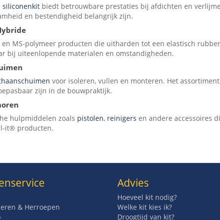
 siliconenkit
biedt betrouwbare prestaties bij afdichten en verlijmen.
mheid en bestendigheid belangrijk zijn.
Hybride
 en MS-polymeer producten die uitharden tot een elastisch rubber
ar bij uiteenlopende materialen en omstandigheden.
huimen
ethaanschuimen
voor isoleren, vullen en monteren. Het assortiment 
oepasbaar zijn in de bouwpraktijk.
horen
che hulpmiddelen zoals
pistolen
,
reinigers
en andere accessoires die
l-it® producten.
enservice
Advies
Hoeveel kit nodig?
eren & Herroepen
Welke kit kies ik?
p
Droogtijd van kit?