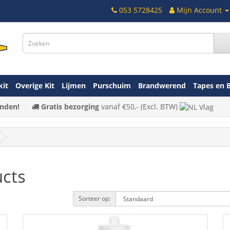
053 5728425
Mijn Account
kit
Overige Kit
Lijmen
Purschuim
Brandwerend
Tapes en 
nden!
Gratis bezorging
vanaf
€50,-
(Excl. BTW)
ucts
Sorteer op: