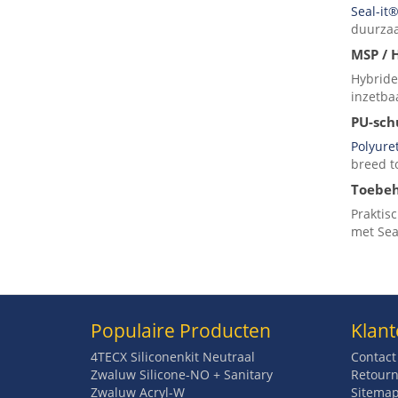
Seal-it®
duurzaa
MSP / 
Hybride
inzetba
PU-sc
Polyur
breed t
Toebe
Praktis
met Sea
Populaire Producten
Klant
4TECX Siliconenkit Neutraal
Contact
Zwaluw Silicone-NO + Sanitary
Retourn
Zwaluw Acryl-W
Sitema