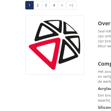
1
2
3
4
>
>|
Over 
Seal-it
zijn on
zijn br
kleur we
Comp
Het ass
en verl
de werk
Acryla
Een bre
waarbij
Silico