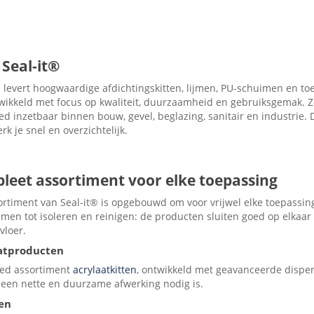
Seal-it®
® levert hoogwaardige afdichtingskitten, lijmen, PU-schuimen en t
twikkeld met focus op kwaliteit, duurzaamheid en gebruiksgemak.
eed inzetbaar binnen bouw, gevel, beglazing, sanitair en industrie
rk je snel en overzichtelijk.
leet assortiment voor elke toepassing
ortiment van Seal-it® is opgebouwd om voor vrijwel elke toepassin
ijmen tot isoleren en reinigen: de producten sluiten goed op elkaa
vloer.
atproducten
ed assortiment
acrylaatkitten
, ontwikkeld met geavanceerde disper
 een nette en duurzame afwerking nodig is.
nen