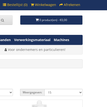
Bestellijst (0)
Winkelwagen
Afrekenen
0 product(en) - €0,00
Banden
Verwerkingsmateriaal
Machines
Voor ondernemers en particulieren!
Weergegeven: