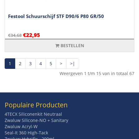
Festool Schuurschijf STF D90/6 P80 GR/50
€22,95
€34,68
BESTELLEN
1
2
3
4
5
>
>|
Weergeven 1 t/m 15 van in totaal 67
Populaire Producten
4TECX Siliconenkit Neutraal
Zwaluw Silicone-NO + Sanitary
Zwaluw Acryl-W
Seal-It 360 High-Tack
Zwaluw Hybrifix - 290ml