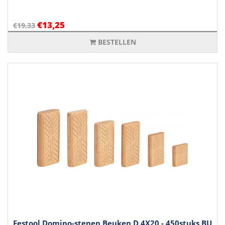
€13,25
€19,33
BESTELLEN
Festool Domino-stenen Beuken D 4X20 - 450stuks BU