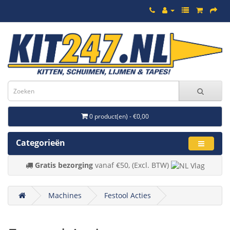
0 product(en) - €0,00
Categorieën
Gratis bezorging
vanaf €50, (Excl. BTW)
Machines
Festool Acties