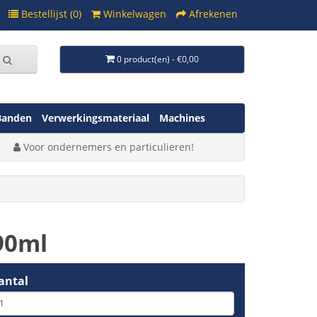
Bestellijst (0)
Winkelwagen
Afrekenen
0 product(en) - €0,00
Banden
Verwerkingsmateriaal
Machines
Voor ondernemers en particulieren!
90ml
antal