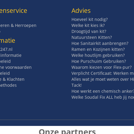
enservice
Advies
Hoeveel kit nodig?
eren & Herroepen
Welke kit kies ik?
p
Droogtijd van kit?
Natuursteen Kitten?
matie
Hoe Sanitairkit aanbrengen?
t247.nl
Ramen en Kozijnen kitten?
informatie
Welke houtlijm gebruiken?
beleid
Hoe Purschuim Gebruiken?
ne voorwaarden
Waarom kiezen voor Flex-pur?
eleid
Verplicht Certificaat: Werken 
e & Klachten
Alles wat je moet weten over H
methodes
Tack!
Hoe werkt een chemisch anker
Welke Soudal Fix ALL heb jij no
Onze partners