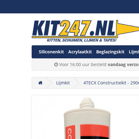
Siliconenkit
Acrylaatkit
Beglazingskit
Lijm
Voor 16:00 uur besteld
vandaag verzo
Lijmkit
4TECX Constructiekit - 290