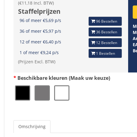
(€11,18 Incl. BTW)
Staffelprijzen
96 of meer €5,69 p/s
96 Bestellen
M
36 of meer €5,97 p/s
36 Bestellen
M
Ar
12 of meer €6,40 p/s
12 Bestellen
E
B
1 of meer €9,24 p/s
1 Bestellen
(Prijzen Excl. BTW)
Beschikbare kleuren (Maak uw keuze)
Omschrijving