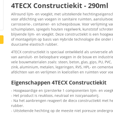
4TECX Constructiekit - 290ml
Allround lijm- en voegkit, met uitstekende hechtingseigen
voor afdichting van voegen in sanitaire ruimten, aansluitvo
carrosserie-, container- en scheepsbouw. Voor verlijming va
schuimplaten, spiegels houten regelwerk, kunststof schroten
blijvende lijm- en voegkit. Deze constructiekit is een hoogw
of montagelijm op basis van Hybride technologie die onder i
duurzame elastisch rubber.
4TECX constructiekit is speciaal ontwikkeld als universele a
van aansluit- en beloopbare voegen in de bouw en industrie.
vele bouwmaterialen zoals: steen, beton, glas, gips, PU, PVC,
zink, aluminium, metalen, legeringen, RVS, HPL- en cementv
afdichten van en verlijmen in koelcellen en ruimten voor v
Eigenschappen 4TECX Constructiekit
- Hoogwaardige en ijzersterke 1 componenten lijm- en voegk
- Het product is reukloos, neutraal en isocyanaatvrij.
- Na het aanbrengen reageert de 4tecx constructiekit met h
rubber.
- Uitstekende hechting op de meeste niet poreuze ondergr