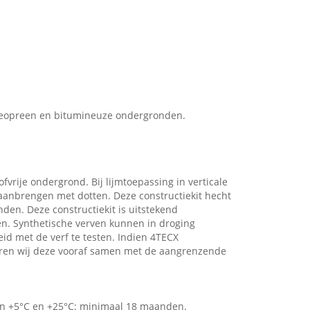
, neopreen en bitumineuze ondergronden.
fvrije ondergrond. Bij lijmtoepassing in verticale
aanbrengen met dotten. Deze constructiekit hecht
en. Deze constructiekit is uitstekend
n. Synthetische verven kunnen in droging
d met de verf te testen. Indien 4TECX
iseren wij deze vooraf samen met de aangrenzende
sen +5°C en +25°C: minimaal 18 maanden.