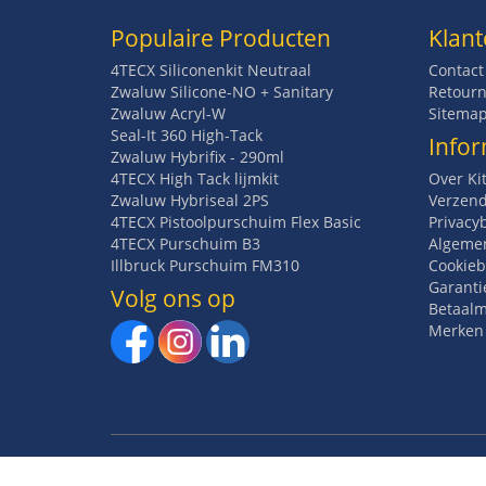
Populaire Producten
Klant
4TECX Siliconenkit Neutraal
Contact
Zwaluw Silicone-NO + Sanitary
Retourn
Zwaluw Acryl-W
Sitema
Seal-It 360 High-Tack
Infor
Zwaluw Hybrifix - 290ml
4TECX High Tack lijmkit
Over Ki
Zwaluw Hybriseal 2PS
Verzend
4TECX Pistoolpurschuim Flex Basic
Privacy
4TECX Purschuim B3
Algeme
Illbruck Purschuim FM310
Cookieb
Garanti
Volg ons op
Betaal
Merken