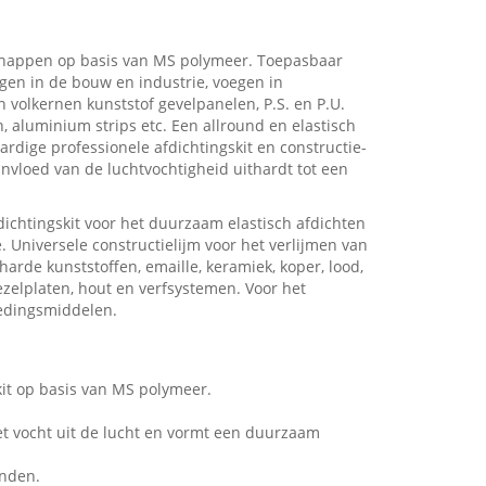
schappen op basis van MS polymeer. Toepasbaar
egen in de bouw en industrie, voegen in
n volkernen kunststof gevelpanelen, P.S. en P.U.
, aluminium strips etc. Een allround en elastisch
aardige professionele afdichtingskit en constructie-
nvloed van de luchtvochtigheid uithardt tot een
fdichtingskit voor het duurzaam elastisch afdichten
 Universele constructielijm voor het verlijmen van
 harde kunststoffen, emaille, keramiek, koper, lood,
ezelplaten, hout en verfsystemen. Voor het
oedingsmiddelen.
it op basis van MS polymeer.
et vocht uit de lucht en vormt een duurzaam
onden.