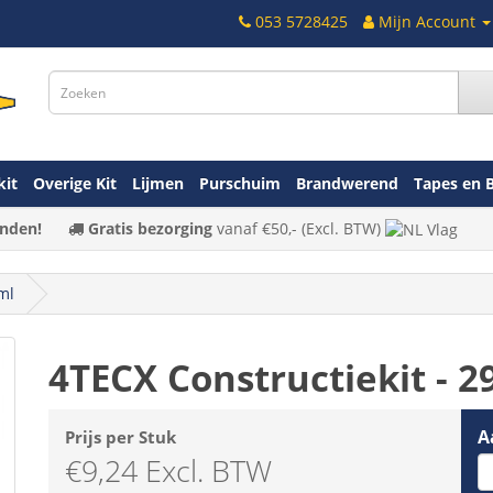
053 5728425
Mijn Account
kit
Overige Kit
Lijmen
Purschuim
Brandwerend
Tapes en 
nden!
Gratis bezorging
vanaf
€50,-
(Excl. BTW)
ml
4TECX Constructiekit - 2
A
Prijs per Stuk
€9,24 Excl. BTW