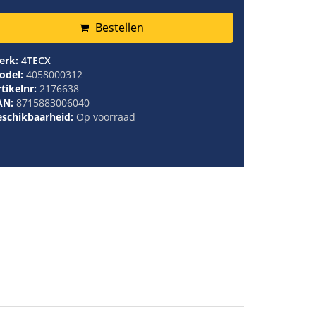
Bestellen
erk:
4TECX
odel:
4058000312
tikelnr:
2176638
AN:
8715883006040
eschikbaarheid:
Op voorraad