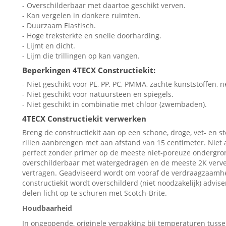
- Overschilderbaar met daartoe geschikt verven.
- Kan vergelen in donkere ruimten.
- Duurzaam Elastisch.
- Hoge treksterkte en snelle doorharding.
- Lijmt en dicht.
- Lijm die trillingen op kan vangen.
Beperkingen 4TECX Constructiekit:
- Niet geschikt voor PE, PP, PC, PMMA, zachte kunststoffen
- Niet geschikt voor natuursteen en spiegels.
- Niet geschikt in combinatie met chloor (zwembaden).
4TECX Constructiekit verwerken
Breng de constructiekit aan op een schone, droge, vet- en sto
rillen aanbrengen met aan afstand van 15 centimeter. Niet 
perfect zonder primer op de meeste niet-poreuze ondergrond
overschilderbaar met watergedragen en de meeste 2K verve
vertragen. Geadviseerd wordt om vooraf de verdraagzaamhei
constructiekit wordt overschilderd (niet noodzakelijk) adv
delen licht op te schuren met Scotch-Brite.
Houdbaarheid
In ongeopende, originele verpakking bij temperaturen tus