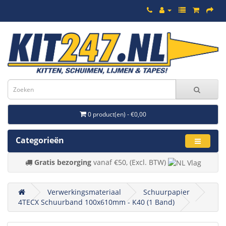
0 product(en) - €0,00
Categorieën
Gratis bezorging
vanaf €50, (Excl. BTW)
Verwerkingsmateriaal
Schuurpapier
4TECX Schuurband 100x610mm - K40 (1 Band)