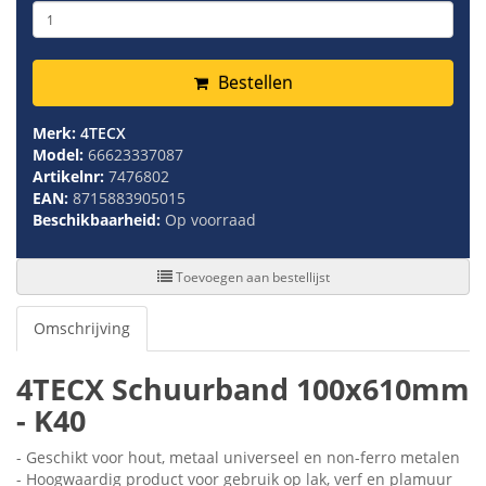
Bestellen
Merk:
4TECX
Model:
66623337087
Artikelnr:
7476802
EAN:
8715883905015
Beschikbaarheid:
Op voorraad
Toevoegen aan bestellijst
Omschrijving
4TECX Schuurband 100x610mm
- K40
- Geschikt voor hout, metaal universeel en non-ferro metalen
- Hoogwaardig product voor gebruik op lak, verf en plamuur