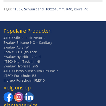
Tags:
4TECX
,
Schuurband
,
100x610mm
,
K40
,
Korrel 40
Populaire Producten
4TECX Siliconenkit Neutraal
Zwaluw Silicone-NO + Sanitary
Zwaluw Acryl-W
Seal-It 360 High-Tack
Zwaluw Hybrifix - 290ml
4TECX High Tack lijmkit
Zwaluw Hybriseal 2PS
4TECX Pistoolpurschuim Flex Basic
4TECX Purschuim B3
Illbruck Purschuim FM310
Volg ons op
Klantenservice