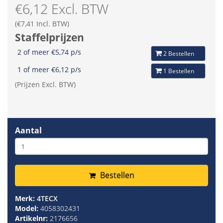
€6,12 Excl. BTW
(€7,41 Incl. BTW)
Staffelprijzen
2 of meer €5,74 p/s
2 Bestellen
1 of meer €6,12 p/s
1 Bestellen
(Prijzen Excl. BTW)
Aantal
Bestellen
Merk:
4TECX
Model:
4058302431
Artikelnr:
2176656