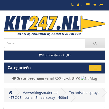
0 product(en) - €0,00
Categorieën
Gratis bezorging
vanaf €50, (Excl. BTW)
Verwerkingsmateriaal
Technische sprays
4TECX Siliconen Smeerspray - 400ml