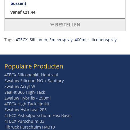
bussen)
vanaf €21,44
BESTELLEN
Tags:
4TECX
,
Siliconen
,
Smeerspray
,
400ml
,
siliconenspray
Populaire Producten
4TECX Siliconenkit Neutraal
Zwaluw Silicone-NO + Sanitary
Zwaluw Acryl-W
Seal-It 360 High-Tack
Zwaluw Hybrifix - 290ml
4TECX High Tack lijmkit
Zwaluw Hybriseal 2PS
4TECX Pistoolpurschuim Flex Basic
4TECX Purschuim B3
Illbruck Purschuim FM310