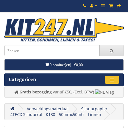
0 product(en) - €0,00
Categorieën
Gratis bezorging
vanaf €50, (Excl. BTW)
Verwerkingsmateriaal
Schuurpapier
4TECX Schuurrol - K180 - 50mmx50mtr - Linnen