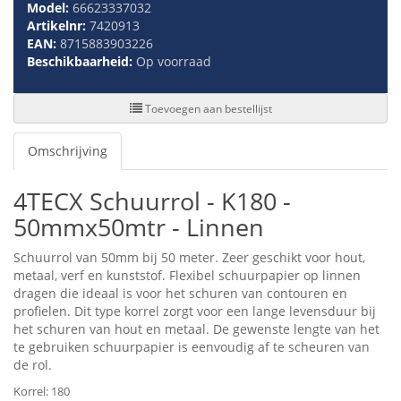
Model:
66623337032
Artikelnr:
7420913
EAN:
8715883903226
Beschikbaarheid:
Op voorraad
Toevoegen aan bestellijst
Omschrijving
4TECX Schuurrol - K180 -
50mmx50mtr - Linnen
Schuurrol van 50mm bij 50 meter. Zeer geschikt voor hout,
metaal, verf en kunststof. Flexibel schuurpapier op linnen
dragen die ideaal is voor het schuren van contouren en
profielen. Dit type korrel zorgt voor een lange levensduur bij
het schuren van hout en metaal. De gewenste lengte van het
te gebruiken schuurpapier is eenvoudig af te scheuren van
de rol.
Korrel: 180