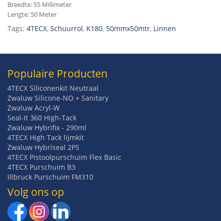
Breedte: 55 Millimeter
Lengte: 50 Meter
Tags:
4TECX
,
Schuurrol
,
K180
,
50mmx50mtr
,
Linnen
Populaire Producten
4TECX Siliconenkit Neutraal
Zwaluw Silicone-NO + Sanitary
Zwaluw Acryl-W
Seal-It 360 High-Tack
Zwaluw Hybrifix - 290ml
4TECX High Tack lijmkit
Zwaluw Hybriseal 2PS
4TECX Pistoolpurschuim Flex Basic
4TECX Purschuim B3
Illbruck Purschuim FM310
Volg ons op