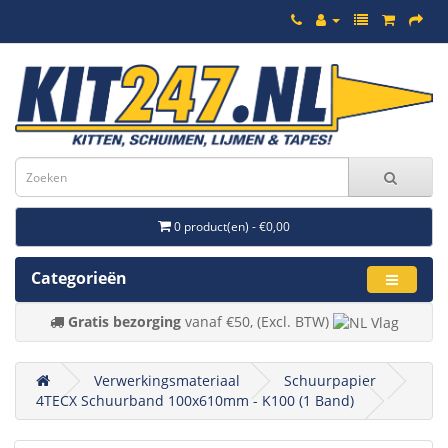
0 product(en) - €0,00
Categorieën
Gratis bezorging
vanaf €50, (Excl. BTW)
Verwerkingsmateriaal
Schuurpapier
4TECX Schuurband 100x610mm - K100 (1 Band)