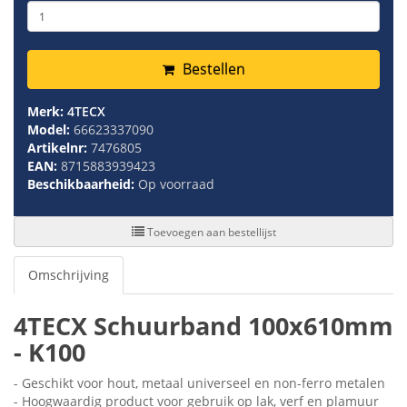
Bestellen
Merk:
4TECX
Model:
66623337090
Artikelnr:
7476805
EAN:
8715883939423
Beschikbaarheid:
Op voorraad
Toevoegen aan bestellijst
Omschrijving
4TECX Schuurband 100x610mm
- K100
- Geschikt voor hout, metaal universeel en non-ferro metalen
- Hoogwaardig product voor gebruik op lak, verf en plamuur