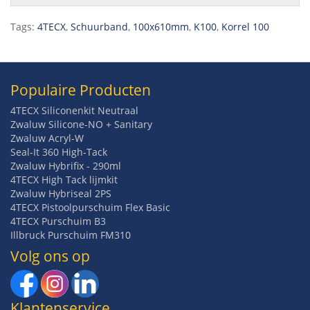
Tags:
4TECX
,
Schuurband
,
100x610mm
,
K100
,
Korrel 100
Populaire Producten
4TECX Siliconenkit Neutraal
Zwaluw Silicone-NO + Sanitary
Zwaluw Acryl-W
Seal-It 360 High-Tack
Zwaluw Hybrifix - 290ml
4TECX High Tack lijmkit
Zwaluw Hybriseal 2PS
4TECX Pistoolpurschuim Flex Basic
4TECX Purschuim B3
Illbruck Purschuim FM310
Volg ons op
Klantenservice