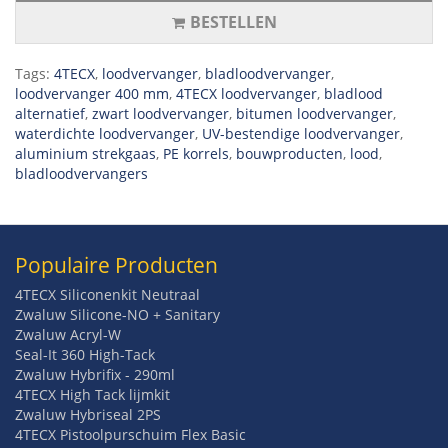
BESTELLEN
Tags:
4TECX
,
loodvervanger
,
bladloodvervanger
,
loodvervanger 400 mm
,
4TECX loodvervanger
,
bladlood
alternatief
,
zwart loodvervanger
,
bitumen loodvervanger
,
waterdichte loodvervanger
,
UV-bestendige loodvervanger
,
aluminium strekgaas
,
PE korrels
,
bouwproducten
,
lood
,
bladloodvervangers
Populaire Producten
4TECX Siliconenkit Neutraal
Zwaluw Silicone-NO + Sanitary
Zwaluw Acryl-W
Seal-It 360 High-Tack
Zwaluw Hybrifix - 290ml
4TECX High Tack lijmkit
Zwaluw Hybriseal 2PS
4TECX Pistoolpurschuim Flex Basic