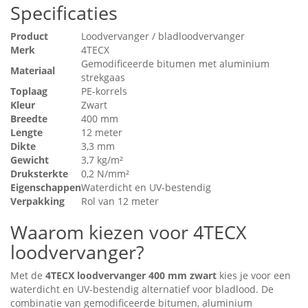
Specificaties
Product
Loodvervanger / bladloodvervanger
Merk
4TECX
Gemodificeerde bitumen met aluminium
Materiaal
strekgaas
Toplaag
PE-korrels
Kleur
Zwart
Breedte
400 mm
Lengte
12 meter
Dikte
3,3 mm
Gewicht
3,7 kg/m²
Druksterkte
0,2 N/mm²
Eigenschappen
Waterdicht en UV-bestendig
Verpakking
Rol van 12 meter
Waarom kiezen voor 4TECX
loodvervanger?
Met de
4TECX loodvervanger 400 mm zwart
kies je voor een
waterdicht en UV-bestendig alternatief voor bladlood. De
combinatie van gemodificeerde bitumen, aluminium