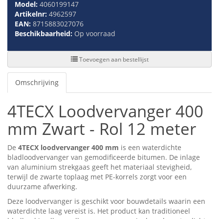
Model:
4060199147
Artikelnr:
4962597
EAN:
8715883027076
Beschikbaarheid:
Op voorraad
Toevoegen aan bestellijst
Omschrijving
4TECX Loodvervanger 400
mm Zwart - Rol 12 meter
De
4TECX loodvervanger 400 mm
is een waterdichte
bladloodvervanger van gemodificeerde bitumen. De inlage
van aluminium strekgaas geeft het materiaal stevigheid,
terwijl de zwarte toplaag met PE-korrels zorgt voor een
duurzame afwerking.
Deze loodvervanger is geschikt voor bouwdetails waarin een
waterdichte laag vereist is. Het product kan traditioneel