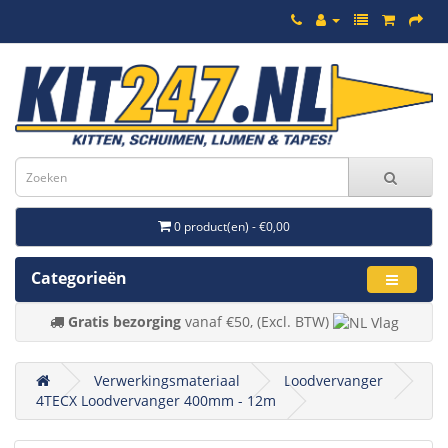
0 product(en) - €0,00
Categorieën
Gratis bezorging
vanaf €50, (Excl. BTW)
Verwerkingsmateriaal
Loodvervanger
4TECX Loodvervanger 400mm - 12m