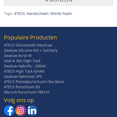
BESTELLEN
Tags:
4TECX
,
Handschoen
,
Nitrile Foam
Populaire Producten
4TECX Siliconenkit Neutraal
Zwaluw Silicone-NO + Sanitary
Zwaluw Acryl-W
Seal-It 360 High-Tack
Zwaluw Hybrifix - 290ml
4TECX High Tack lijmkit
Zwaluw Hybriseal 2PS
4TECX Pistoolpurschuim Flex Basic
4TECX Purschuim B3
Illbruck Purschuim FM310
Volg ons op