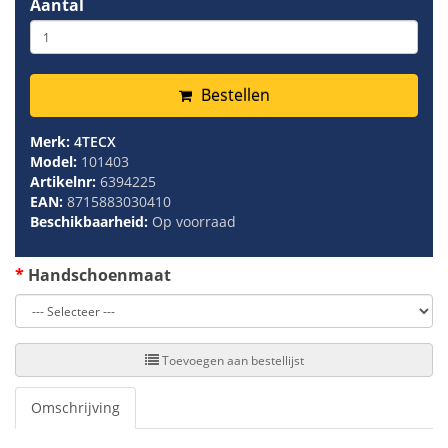
Aantal
Bestellen
Merk:
4TECX
Model:
101403
Artikelnr:
6394225
EAN:
8715883030410
Beschikbaarheid:
Op voorraad
Handschoenmaat
Toevoegen aan bestellijst
Omschrijving