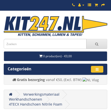
0 product(en) - €0,00
Categorieën
Gratis bezorging
vanaf €50, (Excl. BTW)
Verwerkingsmateriaal
Werkhandschoenen
4TECX Handschoen Nitrile Foam