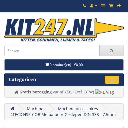
0 product(en) - €0,00
Categorieën
Gratis bezorging
vanaf €50, (Excl. BTW)
Machines
Machine Accessoires
4TECX HSS-COB Metaalboor Geslepen DIN 338 - 7.5mm