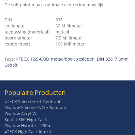
De splitpoint maakt optimale centrering mogelijk
DIN
338
snijlengte
69 Millimeter
toepassing (materiaal)
metaal
boordiameter
7,5 Millimeter
lengte (boor)
109 Millimeter
Tags:
4TECX
,
HSS-COB
,
metaalboor
,
geslepen
,
DIN 338
,
7.5mm
,
Cobalt
Populaire Producten
4TECX Siliconenkit Neutraal
Zwaluw Silicone-NO + Sanitary
Zwaluw Acryl-W
Seal-It 360 High-Tack
Zwaluw Hybrifix - 290ml
4TECX High Tack lijmkit