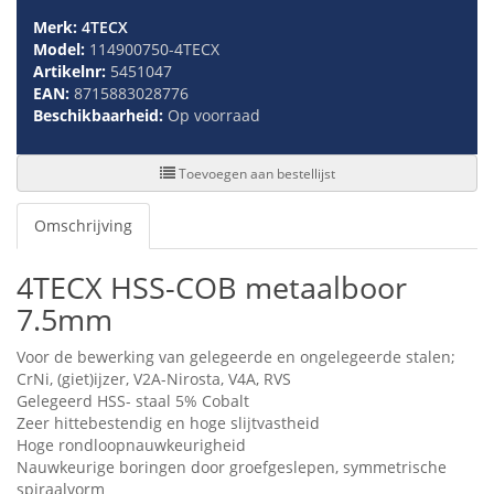
Merk:
4TECX
Model:
114900750-4TECX
Artikelnr:
5451047
EAN:
8715883028776
Beschikbaarheid:
Op voorraad
Toevoegen aan bestellijst
Omschrijving
4TECX HSS-COB metaalboor
7.5mm
Voor de bewerking van gelegeerde en ongelegeerde stalen;
CrNi, (giet)ijzer, V2A-Nirosta, V4A, RVS
Gelegeerd HSS- staal 5% Cobalt
Zeer hittebestendig en hoge slijtvastheid
Hoge rondloopnauwkeurigheid
Nauwkeurige boringen door groefgeslepen, symmetrische
spiraalvorm