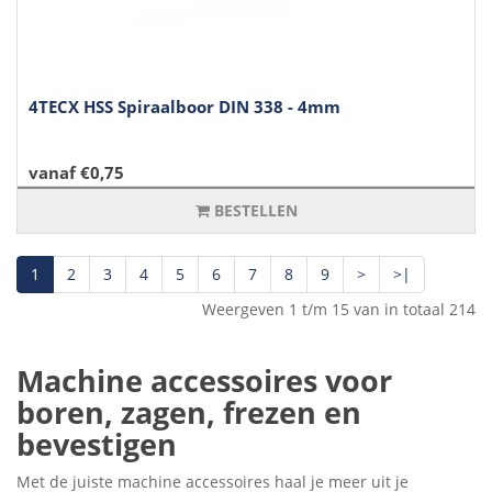
4TECX HSS Spiraalboor DIN 338 - 4mm
vanaf €0,75
BESTELLEN
1
2
3
4
5
6
7
8
9
>
>|
Weergeven 1 t/m 15 van in totaal 214
Machine accessoires voor
boren, zagen, frezen en
bevestigen
Met de juiste machine accessoires haal je meer uit je