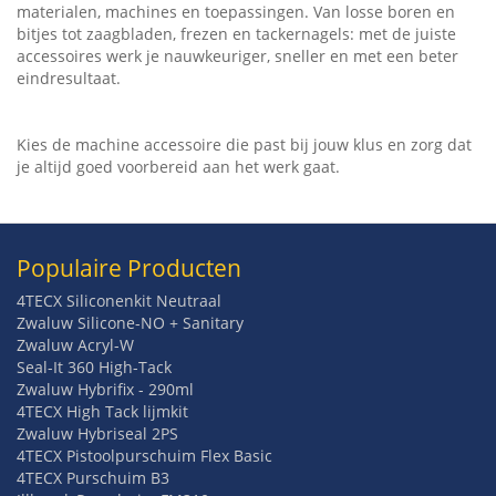
materialen, machines en toepassingen. Van losse boren en
bitjes tot zaagbladen, frezen en tackernagels: met de juiste
accessoires werk je nauwkeuriger, sneller en met een beter
eindresultaat.
Kies de machine accessoire die past bij jouw klus en zorg dat
je altijd goed voorbereid aan het werk gaat.
Populaire Producten
4TECX Siliconenkit Neutraal
Zwaluw Silicone-NO + Sanitary
Zwaluw Acryl-W
Seal-It 360 High-Tack
Zwaluw Hybrifix - 290ml
4TECX High Tack lijmkit
Zwaluw Hybriseal 2PS
4TECX Pistoolpurschuim Flex Basic
4TECX Purschuim B3