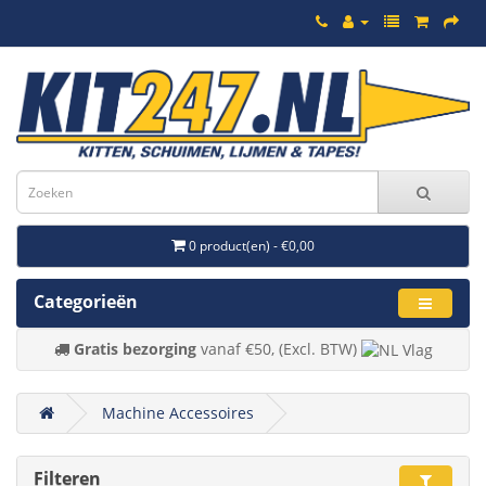
0 product(en) - €0,00
Categorieën
Gratis bezorging
vanaf €50, (Excl. BTW)
Machine Accessoires
Filteren