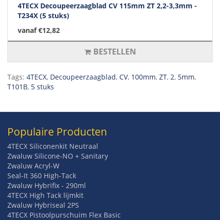
4TECX Decoupeerzaagblad CV 115mm ZT 2,2-3,3mm -
T234X (5 stuks)
vanaf €12,82
BESTELLEN
Tags:
4TECX
,
Decoupeerzaagblad
,
CV
,
100mm
,
ZT
,
2
,
5mm
,
T101B
,
5 stuks
Populaire Producten
4TECX Siliconenkit Neutraal
Zwaluw Silicone-NO + Sanitary
Zwaluw Acryl-W
Seal-It 360 High-Tack
Zwaluw Hybrifix - 290ml
4TECX High Tack lijmkit
Zwaluw Hybriseal 2PS
4TECX Pistoolpurschuim Flex Basic