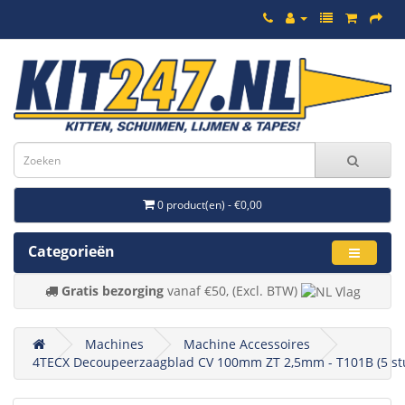
0 product(en) - €0,00
Categorieën
Gratis bezorging
vanaf €50, (Excl. BTW)
Machines
Machine Accessoires
4TECX Decoupeerzaagblad CV 100mm ZT 2,5mm - T101B (5 st