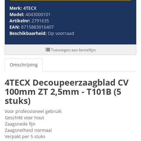
Merk:
4TECX
Model:
4043000101
Artikelnr:
2791635
EAN:
8715883016407
Beschikbaarheid:
Op voorraad
Toevoegen aan bestellijst
Omschrijving
4TECX Decoupeerzaagblad CV
100mm ZT 2,5mm - T101B (5
stuks)
Voor professioneel gebruik
Geschikt voor hout
Zaagsnede fijn
Zaagsnelheid normaal
Verpakt per 5 stuks