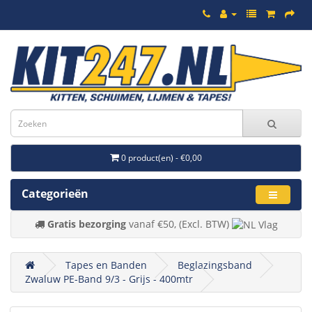
0 product(en) - €0,00
Categorieën
Gratis bezorging
vanaf €50, (Excl. BTW)
Tapes en Banden
Beglazingsband
Zwaluw PE-Band 9/3 - Grijs - 400mtr