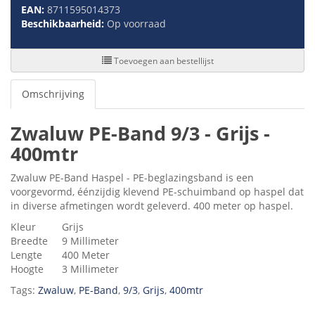
EAN:
8711595014373
Beschikbaarheid:
Op voorraad
Toevoegen aan bestellijst
Omschrijving
Zwaluw PE-Band 9/3 - Grijs -
400mtr
Zwaluw PE-Band Haspel - PE-beglazingsband is een
voorgevormd, éénzijdig klevend PE-schuimband op haspel dat
in diverse afmetingen wordt geleverd. 400 meter op haspel.
Kleur
Grijs
Breedte
9 Millimeter
Lengte
400 Meter
Hoogte
3 Millimeter
Tags:
Zwaluw
,
PE-Band
,
9/3
,
Grijs
,
400mtr