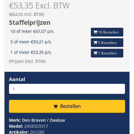
€53,35 Excl. BTW
(€64,55 Incl. BTW)
Staffelprijzen
10 of meer €47,07 p/s
10 Bestellen
5 of meer €50,21 p/s
5 Bestellen
1 of meer €53,35 p/s
1 Bestellen
(Prijzen Excl. BTW)
Aantal
Bestellen
Merk:
Den Braven / Zwaluw
Model:
2458303317
Artikelnr:
201280