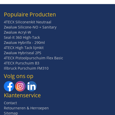
Populaire Producten
4TECX Siliconenkit Neutraal
Zwaluw Silicone-NO + Sanitary
Zwaluw Acryl-W
Seal-It 360 High-Tack
Zwaluw Hybrifix - 290ml
4TECX High Tack lijmkit
Zwaluw Hybriseal 2PS
4TECX Pistoolpurschuim Flex Basic
4TECX Purschuim B3
Illbruck Purschuim FM310
Volg ons op
Klantenservice
Contact
Retourneren & Herroepen
Sitemap