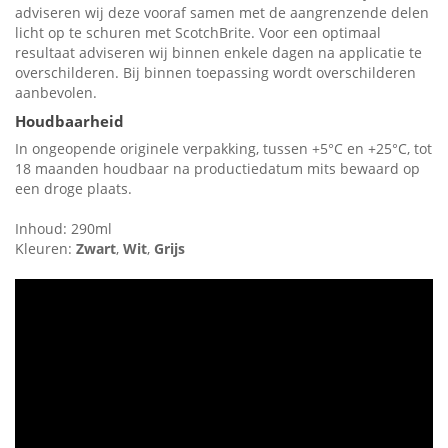
adviseren wij deze vooraf samen met de aangrenzende delen
licht op te schuren met ScotchBrite. Voor een optimaal
resultaat adviseren wij binnen enkele dagen na applicatie te
overschilderen. Bij binnen toepassing wordt overschilderen
aanbevolen.
Houdbaarheid
In ongeopende originele verpakking, tussen +5°C en +25°C, tot
18 maanden houdbaar na productiedatum mits bewaard op
een droge plaats.
Inhoud: 290ml
Kleuren:
Zwart
,
Wit
,
Grijs