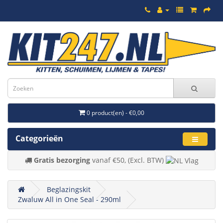
0 product(en) - €0,00
Categorieën
Gratis bezorging
vanaf €50, (Excl. BTW)
Beglazingskit
Zwaluw All in One Seal - 290ml