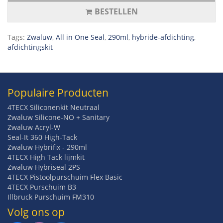
BESTELLEN
Tags:
Zwaluw
,
All in One Seal
,
290ml
,
hybride-afdichting
,
afdichtingskit
Populaire Producten
4TECX Siliconenkit Neutraal
Zwaluw Silicone-NO + Sanitary
Zwaluw Acryl-W
Seal-It 360 High-Tack
Zwaluw Hybrifix - 290ml
4TECX High Tack lijmkit
Zwaluw Hybriseal 2PS
4TECX Pistoolpurschuim Flex Basic
4TECX Purschuim B3
Illbruck Purschuim FM310
Volg ons op