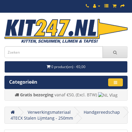
0 product(en) - €0,00
Categorieën
Gratis bezorging
vanaf €50, (Excl. BTW)
Verwerkingsmateriaal
Handgereedschap
4TECX Stalen Lijmtang - 250mm