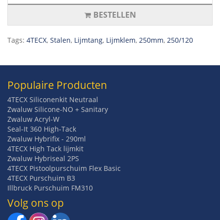
BESTELLEN
Tags:
4TECX
,
Stalen
,
Lijmtang
,
Lijmklem
,
250mm
,
250/120
Populaire Producten
4TECX Siliconenkit Neutraal
Zwaluw Silicone-NO + Sanitary
Zwaluw Acryl-W
Seal-It 360 High-Tack
Zwaluw Hybrifix - 290ml
4TECX High Tack lijmkit
Zwaluw Hybriseal 2PS
4TECX Pistoolpurschuim Flex Basic
4TECX Purschuim B3
Illbruck Purschuim FM310
Volg ons op