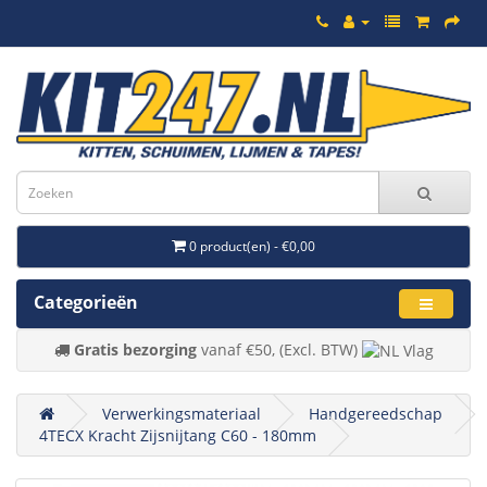
0 product(en) - €0,00
Categorieën
Gratis bezorging
vanaf €50, (Excl. BTW)
Verwerkingsmateriaal
Handgereedschap
4TECX Kracht Zijsnijtang C60 - 180mm