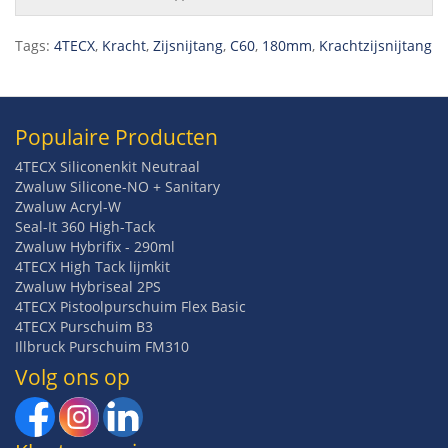
Tags:
4TECX
,
Kracht
,
Zijsnijtang
,
C60
,
180mm
,
Krachtzijsnijtang
Populaire Producten
4TECX Siliconenkit Neutraal
Zwaluw Silicone-NO + Sanitary
Zwaluw Acryl-W
Seal-It 360 High-Tack
Zwaluw Hybrifix - 290ml
4TECX High Tack lijmkit
Zwaluw Hybriseal 2PS
4TECX Pistoolpurschuim Flex Basic
4TECX Purschuim B3
Illbruck Purschuim FM310
Volg ons op