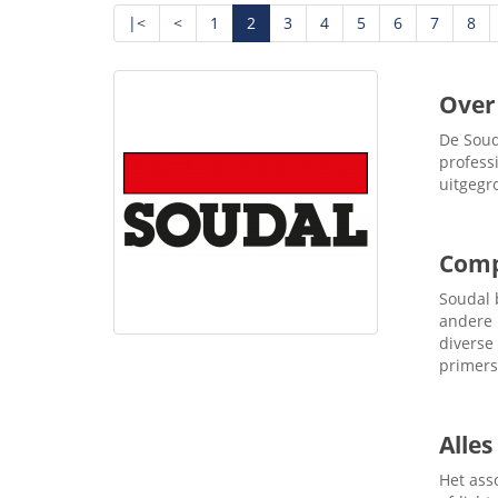
|<
<
1
2
3
4
5
6
7
8
Over
De Soud
profess
uitgegr
Comp
Soudal 
andere
diverse
primers
Alles
Het ass