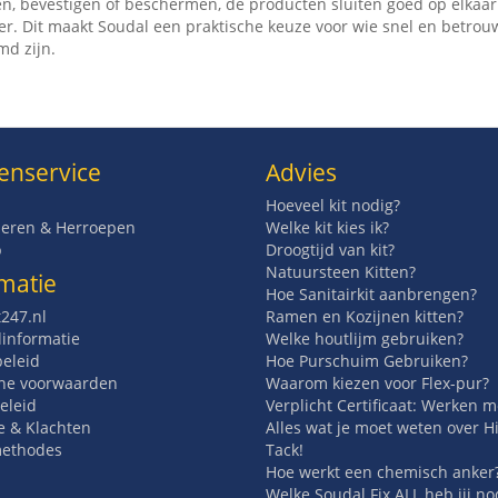
en, bevestigen of beschermen, de producten sluiten goed op elkaar 
er. Dit maakt Soudal een praktische keuze voor wie snel en betrou
md zijn.
enservice
Advies
Hoeveel kit nodig?
eren & Herroepen
Welke kit kies ik?
p
Droogtijd van kit?
Natuursteen Kitten?
matie
Hoe Sanitairkit aanbrengen?
t247.nl
Ramen en Kozijnen kitten?
informatie
Welke houtlijm gebruiken?
beleid
Hoe Purschuim Gebruiken?
ne voorwaarden
Waarom kiezen voor Flex-pur?
eleid
Verplicht Certificaat: Werken 
e & Klachten
Alles wat je moet weten over H
methodes
Tack!
Hoe werkt een chemisch anker
Welke Soudal Fix ALL heb jij no