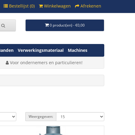
Bestellijst (0)
Winkelwagen
Afrekenen
0 product(en) - €0,00
Banden
Verwerkingsmateriaal
Machines
Voor ondernemers en particulieren!
Weergegeven: