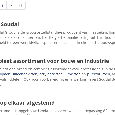
9
>
>|
 Soudal
al Group is de grootste zelfstandige producent van mastieken, lij
ionals als consumenten. Het Belgische familiebedrijf uit Turnhout, 
oeid tot een wereldwijde speler en specialist in chemische bouwspec
leet assortiment voor bouw en industrie
biedt een breed en compleet assortiment voor professionals in de 
lijmen
,
siliconenkitten
,
acrylaatkitten
,
lijmkitten
en
purschuimen
, 
 vulmiddelen. Ook voor voorbereiding en afwerking levert Soudal de
.
 op elkaar afgestemd
ortiment is opgebouwd zodat je voor vrijwel elke toepassing één me