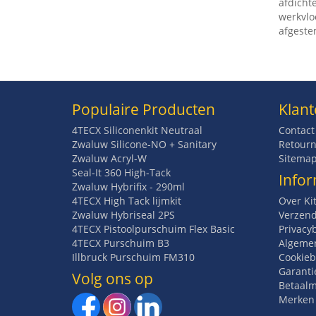
afdicht
werkvlo
afgeste
Populaire Producten
Klant
4TECX Siliconenkit Neutraal
Contact
Zwaluw Silicone-NO + Sanitary
Retourn
Zwaluw Acryl-W
Sitema
Seal-It 360 High-Tack
Infor
Zwaluw Hybrifix - 290ml
4TECX High Tack lijmkit
Over Ki
Zwaluw Hybriseal 2PS
Verzend
4TECX Pistoolpurschuim Flex Basic
Privacy
4TECX Purschuim B3
Algeme
Illbruck Purschuim FM310
Cookieb
Garanti
Volg ons op
Betaal
Merken