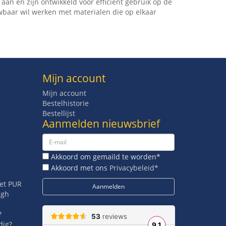
aan en zijn ontwikkeld voor efficiënt gebruik op de
wbaar wil werken met materialen die op elkaar
Mijn account
Mijn account
Bestelhistorie
Bestellijst
Aanmelden nieuwsbrief
Akkoord om gemaild te worden*
Akkoord met ons
Privacybeleid*
met PUR
igh
?
dig?