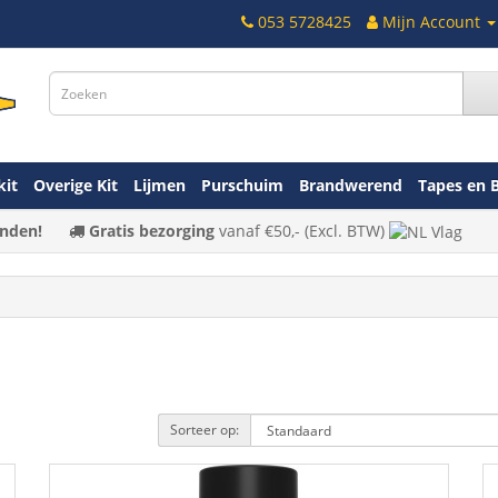
053 5728425
Mijn Account
kit
Overige Kit
Lijmen
Purschuim
Brandwerend
Tapes en 
nden!
Gratis bezorging
vanaf
€50,-
(Excl. BTW)
Sorteer op: