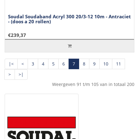
Soudal Soudaband Acryl 300 20/3-12 10m - Antraciet
- (doos a 20 rollen)
€239,37
|<
<
3
4
5
6
7
8
9
10
11
>
>|
Weergeven 91 t/m 105 van in totaal 200