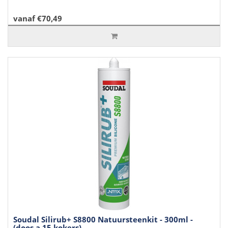
vanaf €70,49
Soudal Silirub+ S8800 Natuursteenkit - 300ml -
(doos a 15 kokers)