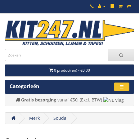
0 product(en) - €0,00
Categorieën
Gratis bezorging
vanaf €50, (Excl. BTW)
Merk
Soudal