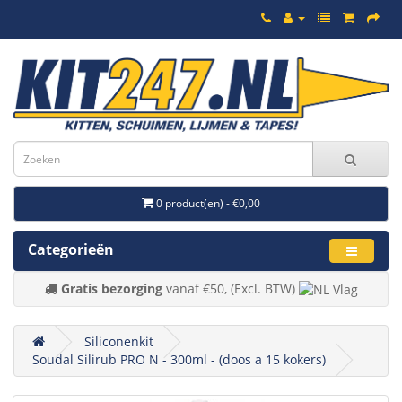
0 product(en) - €0,00
Categorieën
Gratis bezorging
vanaf €50, (Excl. BTW)
Siliconenkit
Soudal Silirub PRO N - 300ml - (doos a 15 kokers)