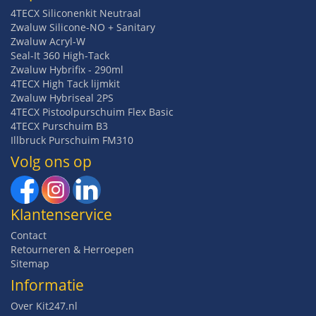
4TECX Siliconenkit Neutraal
Zwaluw Silicone-NO + Sanitary
Zwaluw Acryl-W
Seal-It 360 High-Tack
Zwaluw Hybrifix - 290ml
4TECX High Tack lijmkit
Zwaluw Hybriseal 2PS
4TECX Pistoolpurschuim Flex Basic
4TECX Purschuim B3
Illbruck Purschuim FM310
Volg ons op
Klantenservice
Contact
Retourneren & Herroepen
Sitemap
Informatie
Over Kit247.nl