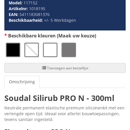
Model:
117152
Artikelnr:
1018195
EAN:
5411183081376
Beschikbaarheid:
+/- 5 Werkdagen
Beschikbare kleuren (Maak uw keuze)
Toevoegen aan bestellijst
Omschrijving
Soudal Silirub PRO N - 300ml
Neutrale permanent elastische premium siliconenkit met een
verlengde open tijd. Ideaal voor allerlei bouwtoepassingen,
tevens sanitair ingesteld.