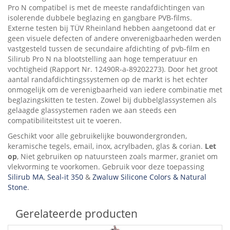
Pro N compatibel is met de meeste randafdichtingen van
isolerende dubbele beglazing en gangbare PVB-films.
Externe testen bij TÜV Rheinland hebben aangetoond dat er
geen visuele defecten of andere onverenigbaarheden werden
vastgesteld tussen de secundaire afdichting of pvb-film en
Silirub Pro N na blootstelling aan hoge temperatuur en
vochtigheid (Rapport Nr. 12490R-a-89202273). Door het groot
aantal randafdichtingssystemen op de markt is het echter
onmogelijk om de verenigbaarheid van iedere combinatie met
beglazingskitten te testen. Zowel bij dubbelglassystemen als
gelaagde glassystemen raden we aan steeds een
compatibiliteitstest uit te voeren.
Geschikt voor alle gebruikelijke bouwondergronden,
keramische tegels, email, inox, acrylbaden, glas & corian.
Let
op
, Niet gebruiken op natuursteen zoals marmer, graniet om
vlekvorming te voorkomen. Gebruik voor deze toepassing
Silirub MA
,
Seal-it 350
&
Zwaluw Silicone Colors & Natural
Stone
.
Gerelateerde producten