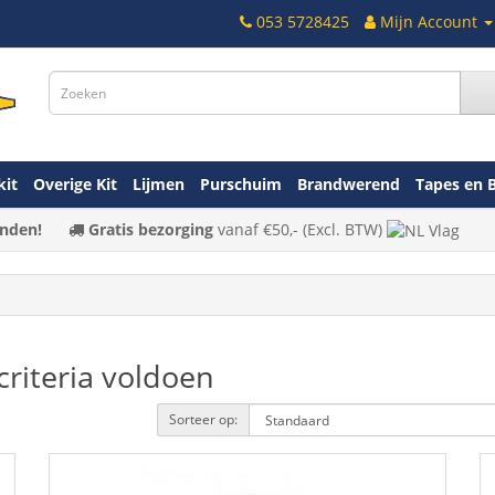
053 5728425
Mijn Account
kit
Overige Kit
Lijmen
Purschuim
Brandwerend
Tapes en 
nden!
Gratis bezorging
vanaf
€50,-
(Excl. BTW)
riteria voldoen
Sorteer op: