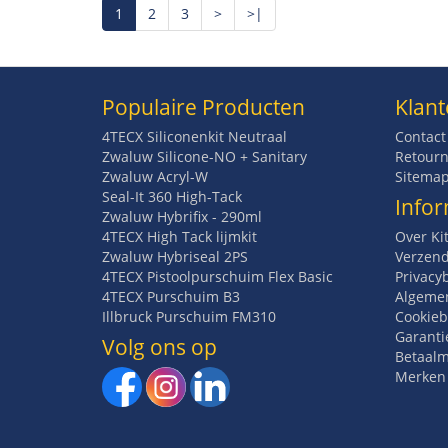
1
2
3
>
>|
Populaire Producten
Klant
4TECX Siliconenkit Neutraal
Contact
Zwaluw Silicone-NO + Sanitary
Retourn
Zwaluw Acryl-W
Sitema
Seal-It 360 High-Tack
Infor
Zwaluw Hybrifix - 290ml
4TECX High Tack lijmkit
Over Ki
Zwaluw Hybriseal 2PS
Verzend
4TECX Pistoolpurschuim Flex Basic
Privacy
4TECX Purschuim B3
Algeme
Illbruck Purschuim FM310
Cookieb
Garanti
Volg ons op
Betaal
Merken