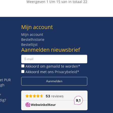
Weergeven 1 t/m 15 van in totaal 22
Mijn account
Mijn account
Bestelhistorie
Bestellijst
Aanmelden nieuwsbrief
Akkoord om gemaild te worden*
Akkoord met ons
Privacybeleid*
met PUR
igh
?
dig?