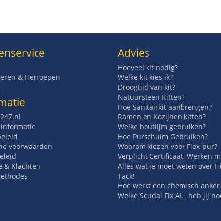
enservice
Advies
Hoeveel kit nodig?
eren & Herroepen
Welke kit kies ik?
p
Droogtijd van kit?
Natuursteen Kitten?
matie
Hoe Sanitairkit aanbrengen?
t247.nl
Ramen en Kozijnen kitten?
informatie
Welke houtlijm gebruiken?
beleid
Hoe Purschuim Gebruiken?
ne voorwaarden
Waarom kiezen voor Flex-pur?
eleid
Verplicht Certificaat: Werken 
e & Klachten
Alles wat je moet weten over H
methodes
Tack!
Hoe werkt een chemisch anker
Welke Soudal Fix ALL heb jij no