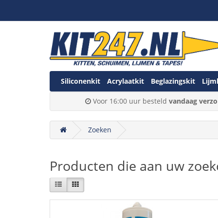
Siliconenkit
Acrylaatkit
Beglazingskit
Lijm
Voor 16:00 uur besteld
vandaag verzo
Zoeken
Producten die aan uw zoekc