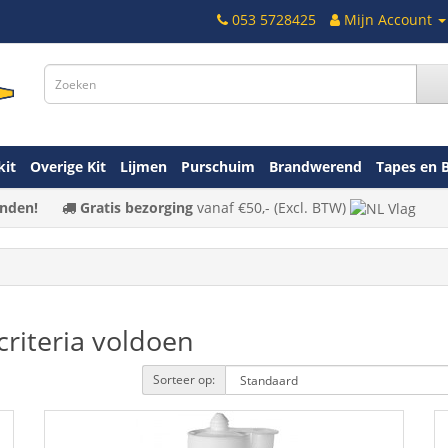
053 5728425
Mijn Account
kit
Overige Kit
Lijmen
Purschuim
Brandwerend
Tapes en 
nden!
Gratis bezorging
vanaf
€50,-
(Excl. BTW)
riteria voldoen
Sorteer op: