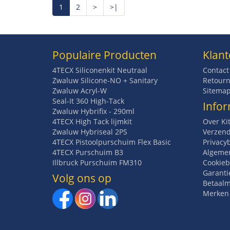
1
2
>
>|
Populaire Producten
Klant
4TECX Siliconenkit Neutraal
Contact
Zwaluw Silicone-NO + Sanitary
Retourn
Zwaluw Acryl-W
Sitema
Seal-It 360 High-Tack
Infor
Zwaluw Hybrifix - 290ml
4TECX High Tack lijmkit
Over Ki
Zwaluw Hybriseal 2PS
Verzend
4TECX Pistoolpurschuim Flex Basic
Privacy
4TECX Purschuim B3
Algeme
Illbruck Purschuim FM310
Cookieb
Garanti
Volg ons op
Betaal
Merken