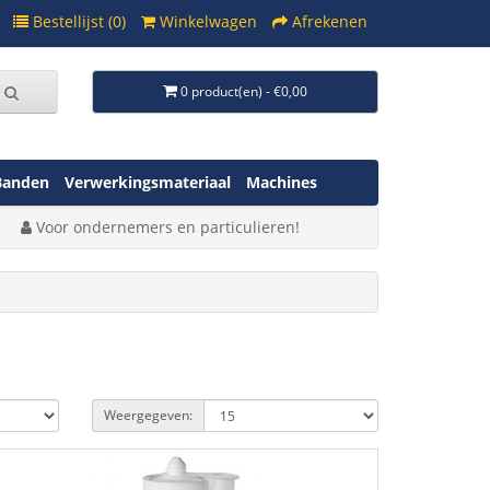
Bestellijst (0)
Winkelwagen
Afrekenen
0 product(en) - €0,00
Banden
Verwerkingsmateriaal
Machines
Voor ondernemers en particulieren!
Weergegeven: