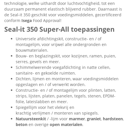
technologie, welke uithardt door luchtvochtigheid, tot een
duurzaam permanent elastisch blijvend rubber. Daarnaast is
de Seal-it 350 geschikt voor voedingsmiddelen, gecertificeerd
conform
Isega
Food Approval!
Seal-it 350 Super-All toepassingen
Universele afdichtingskit, constructie- en / of
montagelijm, voor vrijwel alle ondergronden en
bouwmaterialen.
Bouw- en beglazingskit, voor kozijnen, ramen, puien,
serres, gevels en meer.
Schimmelwerende voegafdichting in natte cellen,
sanitaire- en gekoelde ruimten.
Dichten, lijmen en monteren, waar voedingsmiddelen
opgeslagen en / of verwerkt worden.
Constructie- en / of montagelijm voor plinten, latten,
strips, lijsten, platen, panelen, tegels, stenen, EPDM-
folie, lateislabben en meer.
Spiegellijm voor het vlekvrij en
krachtig verlijmen / monteren van spiegels.
Natuursteenkit
/ -lijm voor
marmer
,
graniet
,
hardsteen
,
beton
en overige
open materialen
.