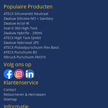
Populaire Producten
4TECX Siliconenkit Neutraal
Zwaluw Silicone-NO + Sanitary
Zwaluw Acryl-W
Seal-It 360 High-Tack
Zwaluw Hybrifix - 290ml
4TECX High Tack lijmkit
Zwaluw Hybriseal 2PS
4TECX Pistoolpurschuim Flex Basic
4TECX Purschuim B3
Illbruck Purschuim FM310
Volg ons op
Klantenservice
Contact
Retourneren & Herroepen
Sitemap
Informatie