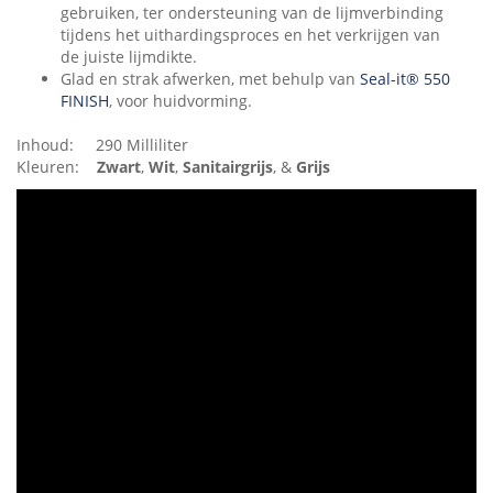
gebruiken, ter ondersteuning van de lijmverbinding
tijdens het uithardingsproces en het verkrijgen van
de juiste lijmdikte.
Glad en strak afwerken, met behulp van
Seal-it® 550
FINISH
, voor huidvorming.
Inhoud:
290 Milliliter
Kleuren:
Zwart
,
Wit
,
Sanitairgrijs
, &
Grijs