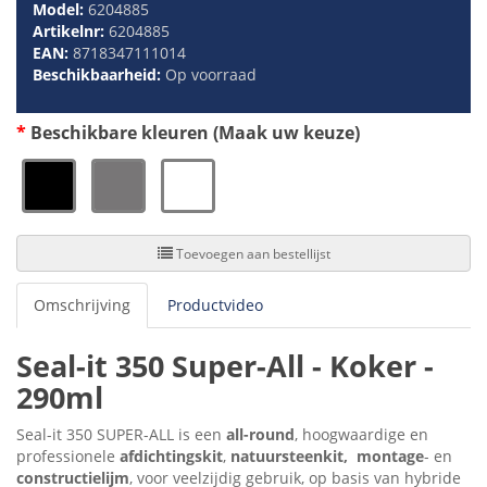
Model:
6204885
Artikelnr:
6204885
EAN:
8718347111014
Beschikbaarheid:
Op voorraad
Beschikbare kleuren (Maak uw keuze)
Toevoegen aan bestellijst
Omschrijving
Productvideo
Seal-it 350 Super-All - Koker -
290ml
Seal-it 350 SUPER-ALL is een
all-round
, hoogwaardige en
professionele
afdichtingskit
,
natuursteenkit,
montage
- en
constructielijm
, voor veelzijdig gebruik, op basis van hybride