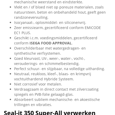
mechanische weerstand en eindsterkte.
Vlekt en / of bloed niet op poreuze materialen, zoals
natuursteen, beton en onbehandeld hout, geeft geen
randzonevervuiling.
Isocyanaat-, oplosmiddel- en siliconenvrij.
Zeer emissiearm, gecertificeerd conform EMICODE
EC1 PLUS.
Geschikt i.c.m. voedingsmiddelen, gecertificeerd
conform
ISEGA FOOD APPROVAL
.
Overschilderbaar met watergedragen- en
synthetische verfsystemen.
Goed kleurvast, UV-, weer-, water-, vocht-,
verouderings- en schimmelbestendig.
Perfect schuur- en slijpbaar, na volledige uitharding.
Neutraal, reukloos, kleef-, blaas- en krimpvrij
vochtuithardend Hybride Systeem.
Niet corrosief voor metalen.
Verdraagzaam in direct contact met zilvercoating
spiegels en PVB-folie gelaagd-glas.
Absorbeert subliem mechanische- en akoestische
trillingen en vibraties.
Seal-it 350 Super-All verwerken