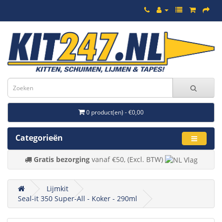
0 product(en) - €0,00
Categorieën
Gratis bezorging
vanaf €50, (Excl. BTW)
Lijmkit
Seal-it 350 Super-All - Koker - 290ml