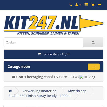
0 product(en) - €0,00
Categorieën
Gratis bezorging
vanaf €50, (Excl. BTW)
Verwerkingsmateriaal
Afwerkzeep
Seal-It 550 Finish Spray Ready - 1000ml