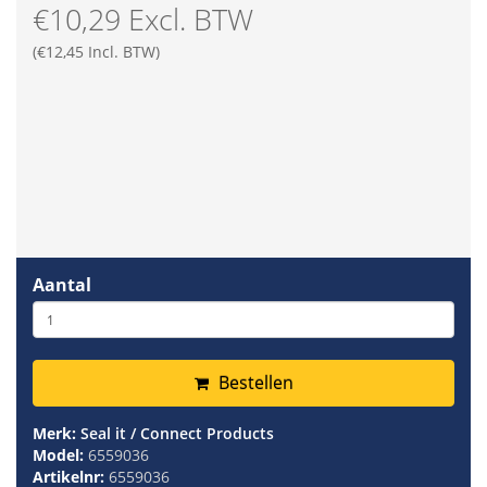
€10,29 Excl. BTW
(€12,45 Incl. BTW)
Aantal
Bestellen
Merk:
Seal it / Connect Products
Model:
6559036
Artikelnr:
6559036