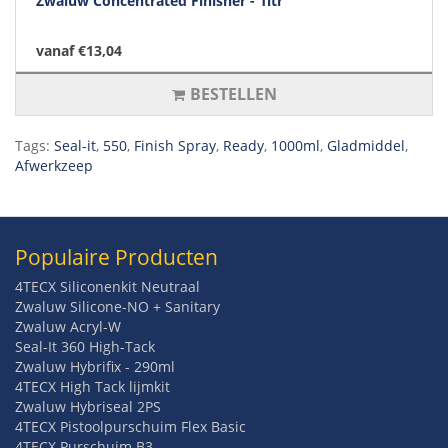
Zwaluw Concentrated Finisher - 1ltr
vanaf €13,04
BESTELLEN
Tags:
Seal-it
,
550
,
Finish Spray
,
Ready
,
1000ml
,
Gladmiddel
,
Afwerkzeep
Populaire Producten
4TECX Siliconenkit Neutraal
Zwaluw Silicone-NO + Sanitary
Zwaluw Acryl-W
Seal-It 360 High-Tack
Zwaluw Hybrifix - 290ml
4TECX High Tack lijmkit
Zwaluw Hybriseal 2PS
4TECX Pistoolpurschuim Flex Basic
4TECX Purschuim B3