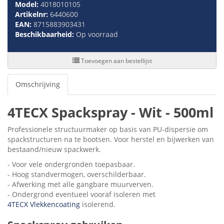
Model:
4018010105
Artikelnr:
6440600
EAN:
8715883903431
Beschikbaarheid:
Op voorraad
Toevoegen aan bestellijst
Omschrijving
4TECX Spackspray - Wit - 500ml
Professionele structuurmaker op basis van PU-dispersie om
spackstructuren na te bootsen. Voor herstel en bijwerken van
bestaand/nieuw spackwerk.
- Voor vele ondergronden toepasbaar.
- Hoog standvermogen, overschilderbaar.
- Afwerking met alle gangbare muurverven.
- Ondergrond eventueel vooraf isoleren met
4TECX Vlekkencoating
isolerend.