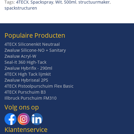
Tags:
4TECX
,
Spackspray
,
Wit
,
500ml
,
structuurmaker
,
spackstructuren
Populaire Producten
4TECX Siliconenkit Neutraal
Zwaluw Silicone-NO + Sanitary
Zwaluw Acryl-W
Seal-It 360 High-Tack
Zwaluw Hybrifix - 290ml
4TECX High Tack lijmkit
Zwaluw Hybriseal 2PS
4TECX Pistoolpurschuim Flex Basic
4TECX Purschuim B3
Illbruck Purschuim FM310
Volg ons op
Klantenservice