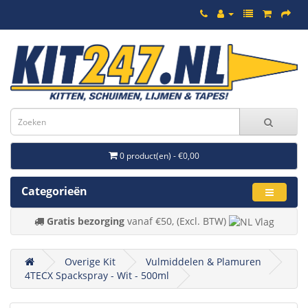
0 product(en) - €0,00
Categorieën
Gratis bezorging
vanaf €50, (Excl. BTW)
Overige Kit
Vulmiddelen & Plamuren
4TECX Spackspray - Wit - 500ml