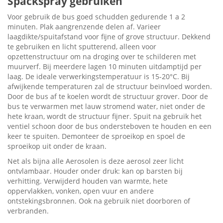
Spackspray gebruiken
Voor gebruik de bus goed schudden gedurende 1 a 2
minuten. Plak aangrenzende delen af. Varieer
laagdikte/spuitafstand voor fijne of grove structuur. Dekkend
te gebruiken en licht sputterend, alleen voor
opzettenstructuur om na droging over te schilderen met
muurverf. Bij meerdere lagen 10 minuten uitdamptijd per
laag. De ideale verwerkingstemperatuur is 15-20°C. Bij
afwijkende temperaturen zal de structuur beïnvloed worden.
Door de bus af te koelen wordt de structuur grover. Door de
bus te verwarmen met lauw stromend water, niet onder de
hete kraan, wordt de structuur fijner. Spuit na gebruik het
ventiel schoon door de bus ondersteboven te houden en een
keer te spuiten. Demonteer de sproeikop en spoel de
sproeikop uit onder de kraan.
Net als bijna alle Aerosolen is deze aerosol zeer licht
ontvlambaar. Houder onder druk: kan op barsten bij
verhitting. Verwijderd houden van warmte, hete
oppervlakken, vonken, open vuur en andere
ontstekingsbronnen. Ook na gebruik niet doorboren of
verbranden.