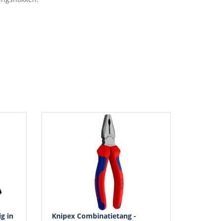
g in
Knipex Combinatietang -