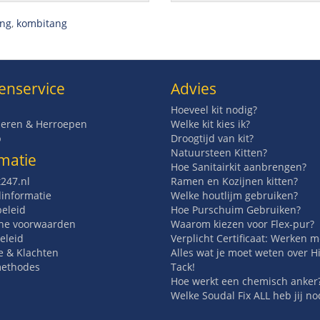
ang
,
kombitang
enservice
Advies
Hoeveel kit nodig?
eren & Herroepen
Welke kit kies ik?
p
Droogtijd van kit?
Natuursteen Kitten?
matie
Hoe Sanitairkit aanbrengen?
t247.nl
Ramen en Kozijnen kitten?
informatie
Welke houtlijm gebruiken?
beleid
Hoe Purschuim Gebruiken?
ne voorwaarden
Waarom kiezen voor Flex-pur?
eleid
Verplicht Certificaat: Werken 
e & Klachten
Alles wat je moet weten over H
methodes
Tack!
Hoe werkt een chemisch anker
Welke Soudal Fix ALL heb jij no