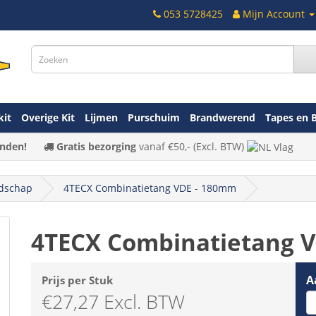
053 5728425
Mijn Account
kit
Overige Kit
Lijmen
Purschuim
Brandwerend
Tapes en 
nden!
Gratis bezorging
vanaf
€50,-
(Excl. BTW)
dschap
4TECX Combinatietang VDE - 180mm
4TECX Combinatietang 
A
Prijs per Stuk
€27,27 Excl. BTW