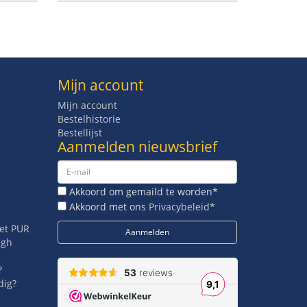
Mijn account
Mijn account
Bestelhistorie
Bestellijst
Aanmelden nieuwsbrief
Akkoord om gemaild te worden*
Akkoord met ons
Privacybeleid*
met PUR
igh
?
dig?