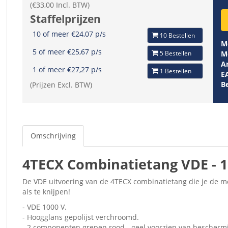
(€33,00 Incl. BTW)
Staffelprijzen
10 of meer €24,07 p/s
10 Bestellen
M
5 of meer €25,67 p/s
5 Bestellen
M
Ar
1 of meer €27,27 p/s
1 Bestellen
E
B
(Prijzen Excl. BTW)
Omschrijving
4TECX Combinatietang VDE -
De VDE uitvoering van de 4TECX combinatietang die je de m
als te knijpen!
- VDE 1000 V.
- Hoogglans gepolijst verchroomd.
- 2 componenten grepen rood - geel voorzien van bescherm