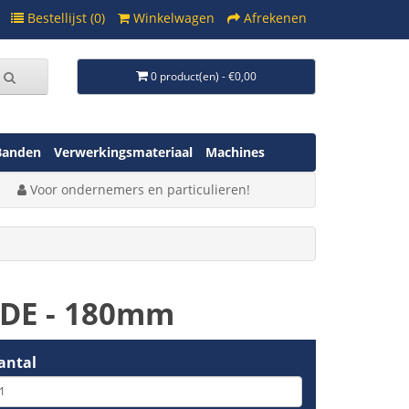
Bestellijst (0)
Winkelwagen
Afrekenen
0 product(en) - €0,00
Banden
Verwerkingsmateriaal
Machines
Voor ondernemers en particulieren!
VDE - 180mm
antal