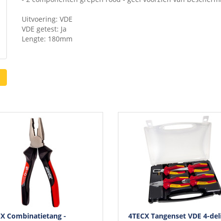
Uitvoering: VDE
VDE getest: Ja
Lengte: 180mm
X Combinatietang -
4TECX Tangenset VDE 4-deli