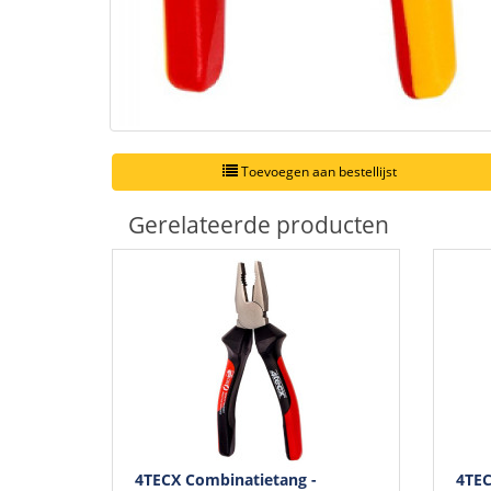
Toevoegen aan bestellijst
Gerelateerde producten
4TECX Combinatietang -
4TEC