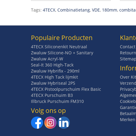
Tags:
4TECX
,
Combinatietang
,
VDE
,
180mm
,
combit
Populaire Producten
Klant
4TECX Siliconenkit Neutraal
Contact
Zwaluw Silicone-NO + Sanitary
Retourn
Zwaluw Acryl-W
Sitema
Seal-It 360 High-Tack
Infor
Zwaluw Hybrifix - 290ml
4TECX High Tack lijmkit
Over Ki
Zwaluw Hybriseal 2PS
Verzend
4TECX Pistoolpurschuim Flex Basic
Privacy
4TECX Purschuim B3
Algeme
Illbruck Purschuim FM310
Cookieb
Garanti
Volg ons op
Betaal
Merken