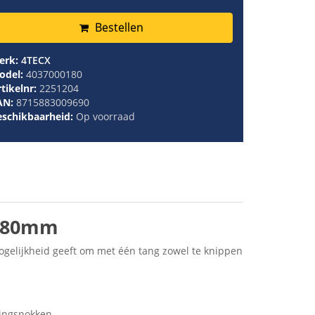
Bestellen
erk:
4TECX
odel:
4037000180
tikelnr:
2251204
AN:
8715883009690
eschikbaarheid:
Op voorraad
 180mm
ogelijkheid geeft om met één tang zowel te knippen
ingsnokken.