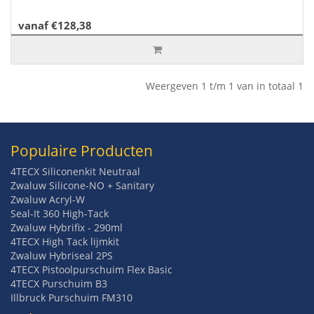
vanaf €128,38
Weergeven 1 t/m 1 van in totaal 1
Populaire Producten
4TECX Siliconenkit Neutraal
Zwaluw Silicone-NO + Sanitary
Zwaluw Acryl-W
Seal-It 360 High-Tack
Zwaluw Hybrifix - 290ml
4TECX High Tack lijmkit
Zwaluw Hybriseal 2PS
4TECX Pistoolpurschuim Flex Basic
4TECX Purschuim B3
Illbruck Purschuim FM310