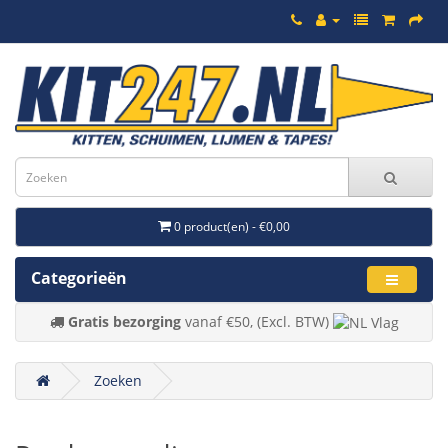
0 product(en) - €0,00
Categorieën
Gratis bezorging
vanaf €50, (Excl. BTW)
Zoeken