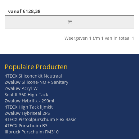
vanaf €128,38
Weergeven 1 t/m 1 van in totaal 1
Populaire Producten
4TECX Siliconenkit Neutraal
Zwaluw Silicone-NO + Sanitary
Zwaluw Acryl-W
Seal-It 360 High-Tack
Zwaluw Hybrifix - 290ml
4TECX High Tack lijmkit
Zwaluw Hybriseal 2PS
4TECX Pistoolpurschuim Flex Basic
4TECX Purschuim B3
Illbruck Purschuim FM310