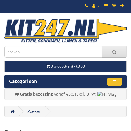
0 product(en) - €0,00
Categorieën
Gratis bezorging
vanaf €50, (Excl. BTW)
Zoeken