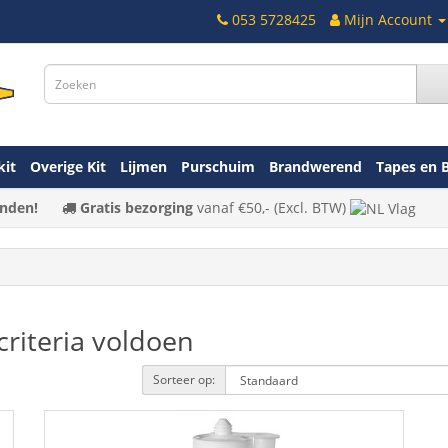
053 5728425
Mijn Account
kit
Overige Kit
Lijmen
Purschuim
Brandwerend
Tapes en 
nden!
Gratis bezorging
vanaf
€50,-
(Excl. BTW)
riteria voldoen
Sorteer op: