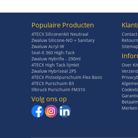
Populaire Producten
Klant
4TECX Siliconenkit Neutraal
Contact
Zwaluw Silicone-NO + Sanitary
Retourn
Zwaluw Acryl-W
Sitema
Seal-It 360 High-Tack
Infor
Zwaluw Hybrifix - 290ml
4TECX High Tack lijmkit
Over Ki
Zwaluw Hybriseal 2PS
Verzend
4TECX Pistoolpurschuim Flex Basic
Privacy
4TECX Purschuim B3
Algeme
Illbruck Purschuim FM310
Cookieb
Garanti
Volg ons op
Betaal
Merken