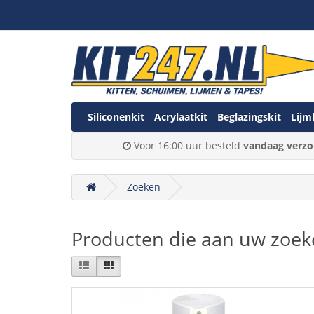
Siliconenkit
Acrylaatkit
Beglazingskit
Lijm
Voor 16:00 uur besteld
vandaag verzo
Zoeken
Producten die aan uw zoekc