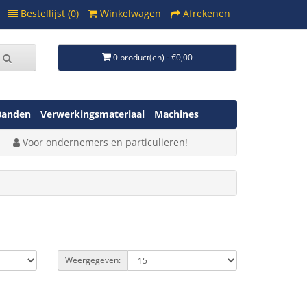
Bestellijst (0)
Winkelwagen
Afrekenen
0 product(en) - €0,00
Banden
Verwerkingsmateriaal
Machines
Voor ondernemers en particulieren!
Weergegeven: