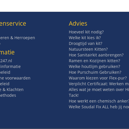
enservice
Advies
Hoeveel kit nodig?
eren & Herroepen
Welke kit kies ik?
p
Droogtijd van kit?
Natuursteen Kitten?
matie
Hoe Sanitairkit aanbrengen?
t247.nl
Ramen en Kozijnen kitten?
informatie
Welke houtlijm gebruiken?
beleid
Hoe Purschuim Gebruiken?
ne voorwaarden
Waarom kiezen voor Flex-pur?
eleid
Verplicht Certificaat: Werken 
e & Klachten
Alles wat je moet weten over H
methodes
Tack!
Hoe werkt een chemisch anker
Welke Soudal Fix ALL heb jij no