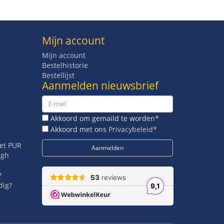
Mijn account
Mijn account
Bestelhistorie
Bestellijst
Aanmelden nieuwsbrief
Akkoord om gemaild te worden*
Akkoord met ons
Privacybeleid*
met PUR
igh
?
dig?