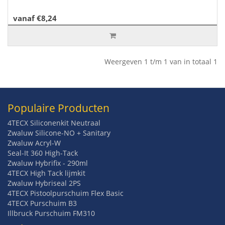
vanaf €8,24
Weergeven 1 t/m 1 van in totaal 1
Populaire Producten
4TECX Siliconenkit Neutraal
Zwaluw Silicone-NO + Sanitary
Zwaluw Acryl-W
Seal-It 360 High-Tack
Zwaluw Hybrifix - 290ml
4TECX High Tack lijmkit
Zwaluw Hybriseal 2PS
4TECX Pistoolpurschuim Flex Basic
4TECX Purschuim B3
Illbruck Purschuim FM310