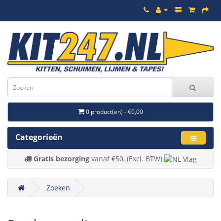
0 product(en) - €0,00
Categorieën
Gratis bezorging
vanaf €50, (Excl. BTW)
Zoeken