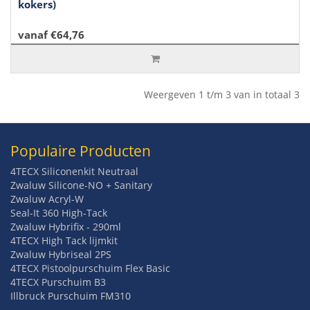
kokers)
vanaf €64,76
Weergeven 1 t/m 3 van in totaal 3
Populaire Producten
4TECX Siliconenkit Neutraal
Zwaluw Silicone-NO + Sanitary
Zwaluw Acryl-W
Seal-It 360 High-Tack
Zwaluw Hybrifix - 290ml
4TECX High Tack lijmkit
Zwaluw Hybriseal 2PS
4TECX Pistoolpurschuim Flex Basic
4TECX Purschuim B3
Illbruck Purschuim FM310