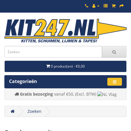
0 product(en) - €0,00
Categorieën
Gratis bezorging
vanaf €50, (Excl. BTW)
Zoeken