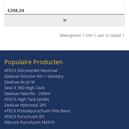
€208,34
Weergeven 1 t/m 1 van in totaal 1
Populaire Producten
4TECX Siliconenkit Neutraal
Zwaluw Silicone-NO + Sanitary
Zwaluw Acryl-W
Seal-It 360 High-Tack
Zwaluw Hybrifix - 290ml
4TECX High Tack lijmkit
Zwaluw Hybriseal 2PS
4TECX Pistoolpurschuim Flex Basic
4TECX Purschuim B3
Illbruck Purschuim FM310