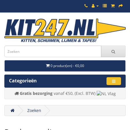
0 product(en) - €0,00
Categorieën
Gratis bezorging
vanaf €50, (Excl. BTW)
Zoeken