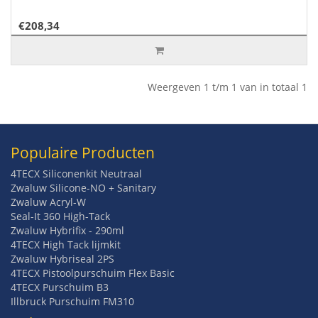
€208,34
Weergeven 1 t/m 1 van in totaal 1
Populaire Producten
4TECX Siliconenkit Neutraal
Zwaluw Silicone-NO + Sanitary
Zwaluw Acryl-W
Seal-It 360 High-Tack
Zwaluw Hybrifix - 290ml
4TECX High Tack lijmkit
Zwaluw Hybriseal 2PS
4TECX Pistoolpurschuim Flex Basic
4TECX Purschuim B3
Illbruck Purschuim FM310