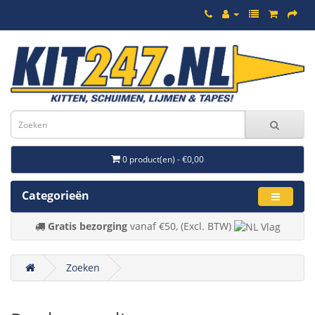
0 product(en) - €0,00
Categorieën
Gratis bezorging
vanaf €50, (Excl. BTW)
Zoeken