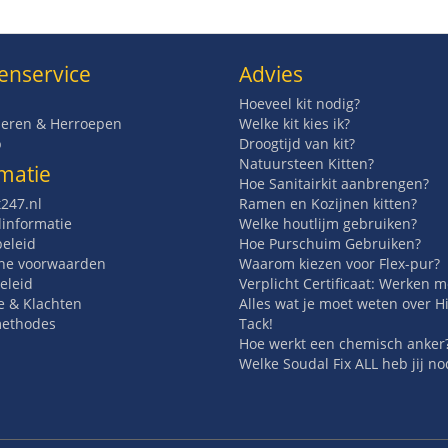
enservice
Advies
Hoeveel kit nodig?
eren & Herroepen
Welke kit kies ik?
p
Droogtijd van kit?
Natuursteen Kitten?
matie
Hoe Sanitairkit aanbrengen?
t247.nl
Ramen en Kozijnen kitten?
informatie
Welke houtlijm gebruiken?
beleid
Hoe Purschuim Gebruiken?
ne voorwaarden
Waarom kiezen voor Flex-pur?
eleid
Verplicht Certificaat: Werken 
e & Klachten
Alles wat je moet weten over H
methodes
Tack!
Hoe werkt een chemisch anker
Welke Soudal Fix ALL heb jij no