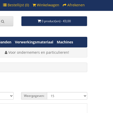
Bestellijst (0)
Winkelwagen
Afrekenen
0 product(en) - €0,00
Banden
Verwerkingsmateriaal
Machines
Voor ondernemers en particulieren!
Weergegeven: