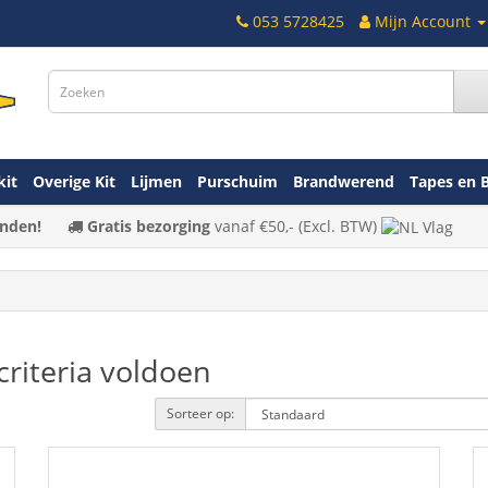
053 5728425
Mijn Account
kit
Overige Kit
Lijmen
Purschuim
Brandwerend
Tapes en 
nden!
Gratis bezorging
vanaf
€50,-
(Excl. BTW)
riteria voldoen
Sorteer op: