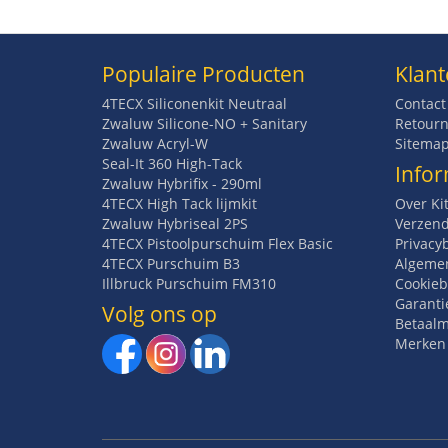
Populaire Producten
Klant
4TECX Siliconenkit Neutraal
Contact
Zwaluw Silicone-NO + Sanitary
Retourn
Zwaluw Acryl-W
Sitema
Seal-It 360 High-Tack
Infor
Zwaluw Hybrifix - 290ml
4TECX High Tack lijmkit
Over Ki
Zwaluw Hybriseal 2PS
Verzend
4TECX Pistoolpurschuim Flex Basic
Privacy
4TECX Purschuim B3
Algeme
Illbruck Purschuim FM310
Cookieb
Garanti
Volg ons op
Betaal
Merken