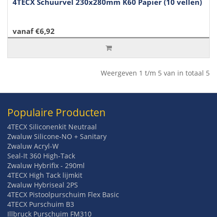
4TECX Schuurvel 230x280mm K60 Papier (10 vellen)
vanaf €6,92
Weergeven 1 t/m 5 van in totaal 5
Populaire Producten
4TECX Siliconenkit Neutraal
Zwaluw Silicone-NO + Sanitary
Zwaluw Acryl-W
Seal-It 360 High-Tack
Zwaluw Hybrifix - 290ml
4TECX High Tack lijmkit
Zwaluw Hybriseal 2PS
4TECX Pistoolpurschuim Flex Basic
4TECX Purschuim B3
Illbruck Purschuim FM310