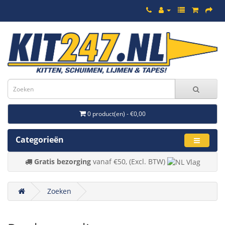
0 product(en) - €0,00
Categorieën
Gratis bezorging
vanaf €50, (Excl. BTW)
Zoeken