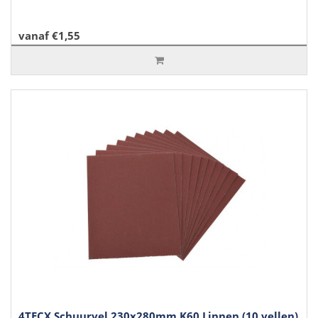
vanaf €1,55
4TECX Schuurvel 230x280mm K60 Linnen (10 vellen)