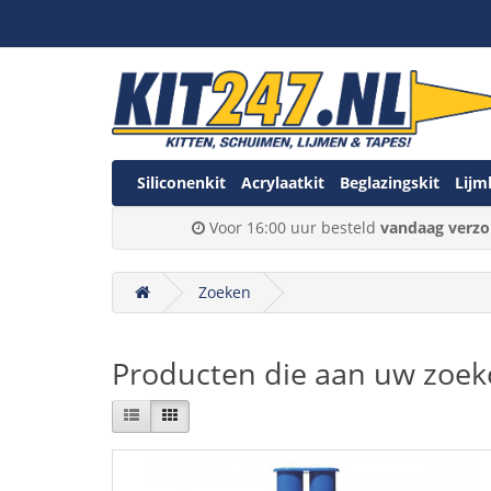
Siliconenkit
Acrylaatkit
Beglazingskit
Lijm
Voor 16:00 uur besteld
vandaag verzo
Zoeken
Producten die aan uw zoekc