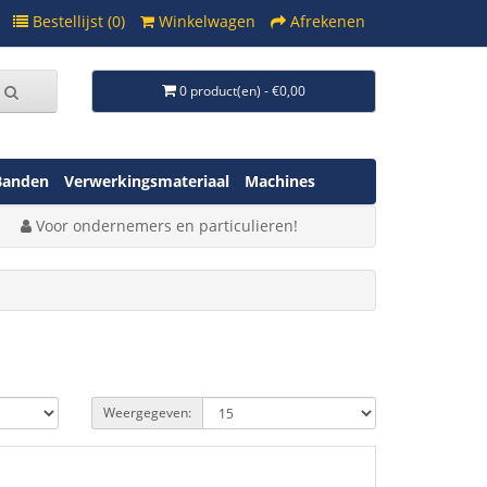
Bestellijst (0)
Winkelwagen
Afrekenen
0 product(en) - €0,00
Banden
Verwerkingsmateriaal
Machines
Voor ondernemers en particulieren!
Weergegeven: