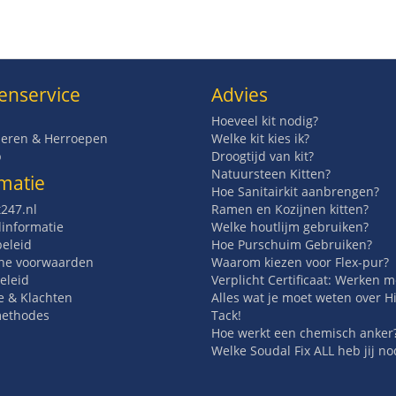
enservice
Advies
Hoeveel kit nodig?
eren & Herroepen
Welke kit kies ik?
p
Droogtijd van kit?
Natuursteen Kitten?
matie
Hoe Sanitairkit aanbrengen?
t247.nl
Ramen en Kozijnen kitten?
informatie
Welke houtlijm gebruiken?
beleid
Hoe Purschuim Gebruiken?
ne voorwaarden
Waarom kiezen voor Flex-pur?
eleid
Verplicht Certificaat: Werken 
e & Klachten
Alles wat je moet weten over H
methodes
Tack!
Hoe werkt een chemisch anker
Welke Soudal Fix ALL heb jij no