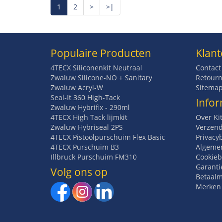
1
2
>
>|
Populaire Producten
Klant
4TECX Siliconenkit Neutraal
Contact
Zwaluw Silicone-NO + Sanitary
Retourn
Zwaluw Acryl-W
Sitema
Seal-It 360 High-Tack
Infor
Zwaluw Hybrifix - 290ml
4TECX High Tack lijmkit
Over Ki
Zwaluw Hybriseal 2PS
Verzend
4TECX Pistoolpurschuim Flex Basic
Privacy
4TECX Purschuim B3
Algeme
Illbruck Purschuim FM310
Cookieb
Garanti
Volg ons op
Betaal
Merken