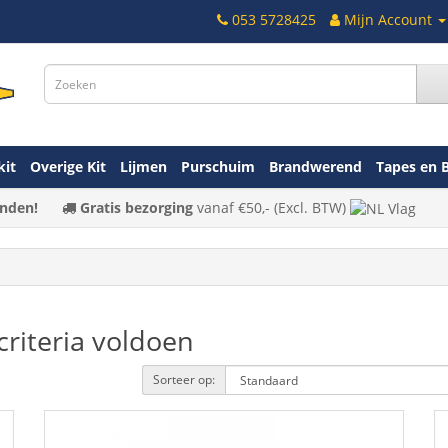
053 5728425
Mijn Account
kit
Overige Kit
Lijmen
Purschuim
Brandwerend
Tapes en 
nden!
Gratis bezorging
vanaf
€50,-
(Excl. BTW)
riteria voldoen
Sorteer op: