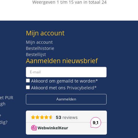
Weergeven 1 t/m 15 van in totaal 24
Mijn account
Mijn account
Bestelhistorie
Bestellijst
Aanmelden nieuwsbrief
Akkoord om gemaild te worden*
Akkoord met ons
Privacybeleid*
met PUR
igh
?
dig?