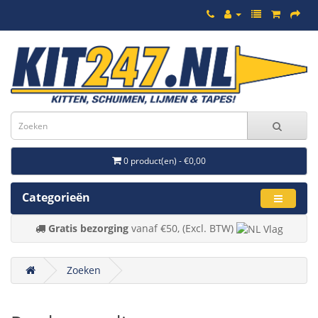
0 product(en) - €0,00
Categorieën
Gratis bezorging
vanaf €50, (Excl. BTW)
Zoeken