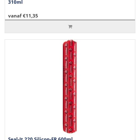
310ml
vanaf €11,35
Seal-It 220 Silicon-FR 600ml