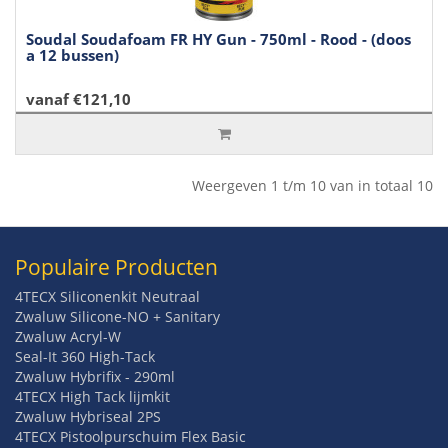
Soudal Soudafoam FR HY Gun - 750ml - Rood - (doos
a 12 bussen)
vanaf €121,10
Weergeven 1 t/m 10 van in totaal 10
Populaire Producten
4TECX Siliconenkit Neutraal
Zwaluw Silicone-NO + Sanitary
Zwaluw Acryl-W
Seal-It 360 High-Tack
Zwaluw Hybrifix - 290ml
4TECX High Tack lijmkit
Zwaluw Hybriseal 2PS
4TECX Pistoolpurschuim Flex Basic