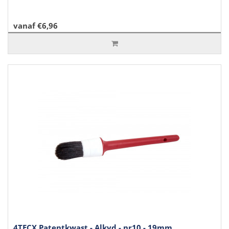
vanaf €6,96
4TECX Patentkwast - Alkyd - nr10 - 19mm