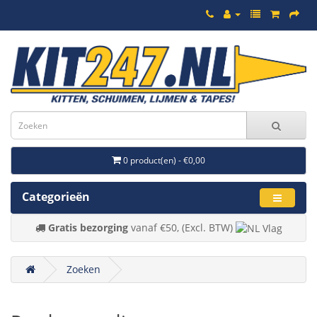
0 product(en) - €0,00
Categorieën
Gratis bezorging
vanaf €50, (Excl. BTW)
Zoeken