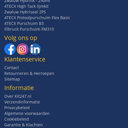
Zwaluw Hybrifix - 290ml
4TECX High Tack lijmkit
Zwaluw Hybriseal 2PS
4TECX Pistoolpurschuim Flex Basic
4TECX Purschuim B3
Illbruck Purschuim FM310
Volg ons op
Klantenservice
Contact
Retourneren & Herroepen
Sitemap
Informatie
Over Kit247.nl
Verzendinformatie
Privacybeleid
Algemene voorwaarden
Cookiebeleid
Garantie & Klachten