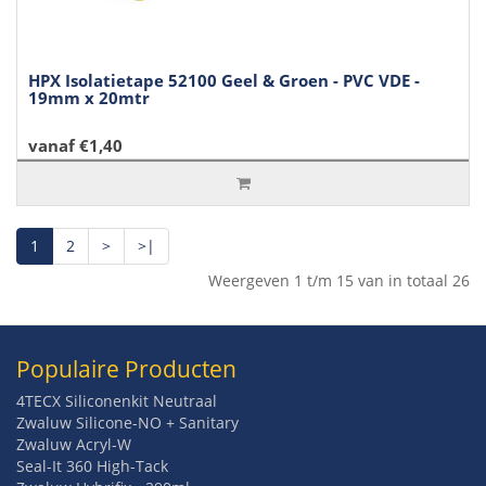
HPX Isolatietape 52100 Geel & Groen - PVC VDE -
19mm x 20mtr
vanaf €1,40
1
2
>
>|
Weergeven 1 t/m 15 van in totaal 26
Populaire Producten
4TECX Siliconenkit Neutraal
Zwaluw Silicone-NO + Sanitary
Zwaluw Acryl-W
Seal-It 360 High-Tack