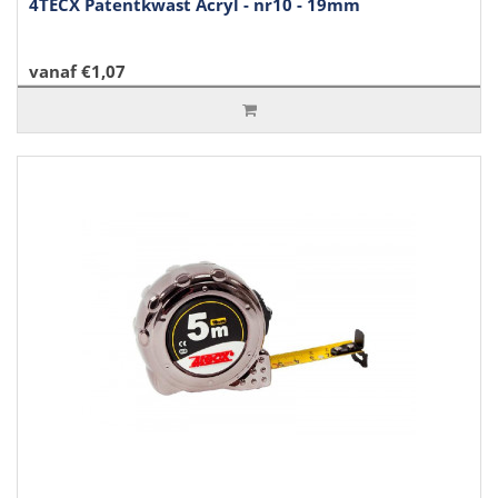
4TECX Patentkwast Acryl - nr10 - 19mm
vanaf €1,07