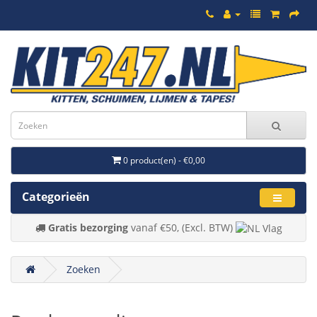
0 product(en) - €0,00
Categorieën
Gratis bezorging
vanaf €50, (Excl. BTW)
Zoeken