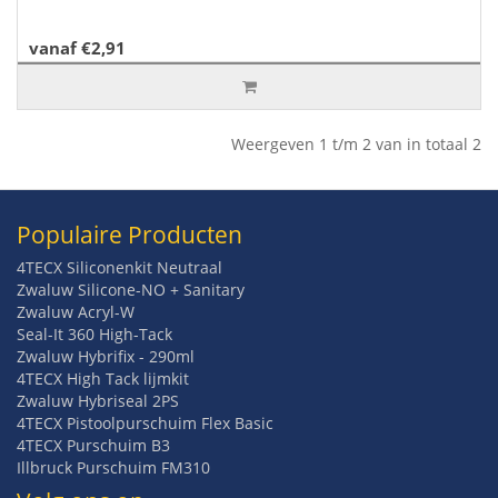
vanaf €2,91
Weergeven 1 t/m 2 van in totaal 2
Populaire Producten
4TECX Siliconenkit Neutraal
Zwaluw Silicone-NO + Sanitary
Zwaluw Acryl-W
Seal-It 360 High-Tack
Zwaluw Hybrifix - 290ml
4TECX High Tack lijmkit
Zwaluw Hybriseal 2PS
4TECX Pistoolpurschuim Flex Basic
4TECX Purschuim B3
Illbruck Purschuim FM310