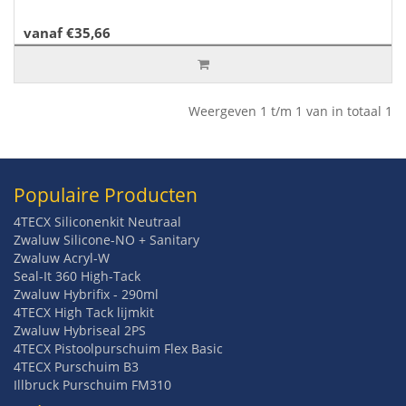
vanaf €35,66
Weergeven 1 t/m 1 van in totaal 1
Populaire Producten
4TECX Siliconenkit Neutraal
Zwaluw Silicone-NO + Sanitary
Zwaluw Acryl-W
Seal-It 360 High-Tack
Zwaluw Hybrifix - 290ml
4TECX High Tack lijmkit
Zwaluw Hybriseal 2PS
4TECX Pistoolpurschuim Flex Basic
4TECX Purschuim B3
Illbruck Purschuim FM310