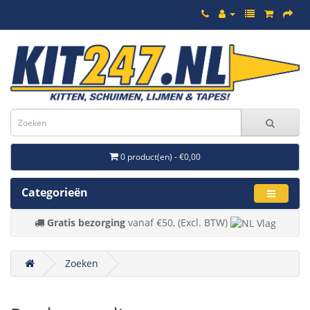
0 product(en) - €0,00
Categorieën
Gratis bezorging
vanaf €50, (Excl. BTW)
Zoeken