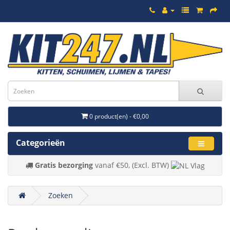
0 product(en) - €0,00
Categorieën
Gratis bezorging
vanaf €50, (Excl. BTW)
Zoeken