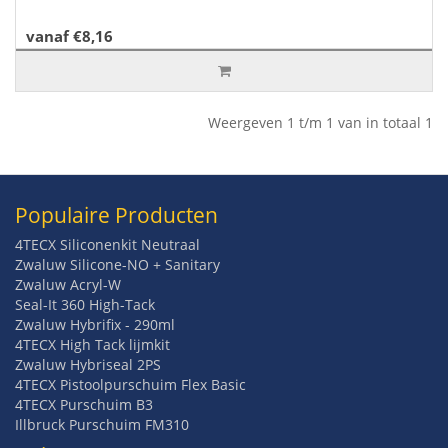
vanaf €8,16
Weergeven 1 t/m 1 van in totaal 1
Populaire Producten
4TECX Siliconenkit Neutraal
Zwaluw Silicone-NO + Sanitary
Zwaluw Acryl-W
Seal-It 360 High-Tack
Zwaluw Hybrifix - 290ml
4TECX High Tack lijmkit
Zwaluw Hybriseal 2PS
4TECX Pistoolpurschuim Flex Basic
4TECX Purschuim B3
Illbruck Purschuim FM310