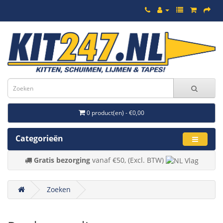
0 product(en) - €0,00
Categorieën
Gratis bezorging
vanaf €50, (Excl. BTW)
Zoeken