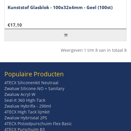
Kunststof Glasblok - 100x32x4mm - Geel (100st)
€17,10
Weergeven 1 t/m 8 van in totaal 8
Populaire Producten
4TECX Siliconenkit Neutraal
Zwaluw Silicone-NO + Sanitary
Zwaluw Acryl-W
Seal-It 360 High-Tack
Zwaluw Hybrifix - 290ml
4TECX High Tack lijmkit
Zwaluw Hybriseal 2PS
4TECX Pistoolpurschuim Flex Basic
4TECX Purschuim B3