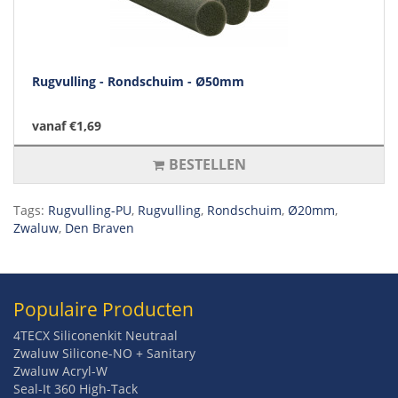
Rugvulling - Rondschuim - Ø50mm
vanaf €1,69
BESTELLEN
Tags:
Rugvulling-PU
,
Rugvulling
,
Rondschuim
,
Ø20mm
,
Zwaluw
,
Den Braven
Populaire Producten
4TECX Siliconenkit Neutraal
Zwaluw Silicone-NO + Sanitary
Zwaluw Acryl-W
Seal-It 360 High-Tack