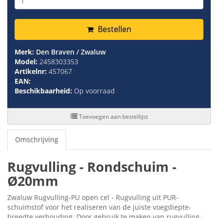
Bestellen
Merk:
Den Braven / Zwaluw
Model:
2458303353
Artikelnr:
457067
EAN:
Beschikbaarheid:
Op voorraad
Toevoegen aan bestellijst
Omschrijving
Rugvulling - Rondschuim -
Ø20mm
Zwaluw Rugvulling-PU open cel - Rugvulling uit PUR-
schuimstof voor het realiseren van de juiste voegdiepte-
breedte verhouding. Door gebruik te maken van rugvulling