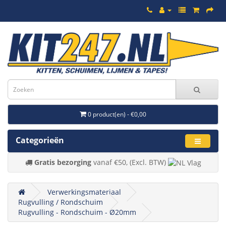
0 product(en) - €0,00
Categorieën
Gratis bezorging
vanaf €50, (Excl. BTW)
Verwerkingsmateriaal
Rugvulling / Rondschuim
Rugvulling - Rondschuim - Ø20mm