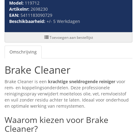
Model:
119712
Artikelnr:
2698230
EAN:
5411183090729
Beschikbaarheid:
+/- 5 Werkdagen
Toevoegen aan bestellijst
Omschrijving
Brake Cleaner
Brake Cleaner is een
krachtige sneldrogende reiniger
voor
rem- en koppelingsonderdelen. Deze professionele
reinigingsspray verwijdert moeiteloos olie, vet, remvloeistof
en vuil zonder residu achter te laten. Ideaal voor onderhoud
en optimale werking van remsystemen.
Waarom kiezen voor Brake
Cleaner?