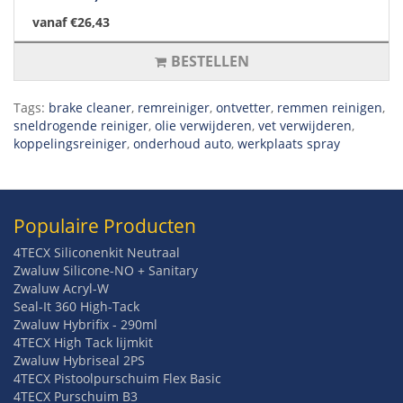
vanaf €26,43
BESTELLEN
Tags:
brake cleaner
,
remreiniger
,
ontvetter
,
remmen reinigen
,
sneldrogende reiniger
,
olie verwijderen
,
vet verwijderen
,
koppelingsreiniger
,
onderhoud auto
,
werkplaats spray
Populaire Producten
4TECX Siliconenkit Neutraal
Zwaluw Silicone-NO + Sanitary
Zwaluw Acryl-W
Seal-It 360 High-Tack
Zwaluw Hybrifix - 290ml
4TECX High Tack lijmkit
Zwaluw Hybriseal 2PS
4TECX Pistoolpurschuim Flex Basic
4TECX Purschuim B3