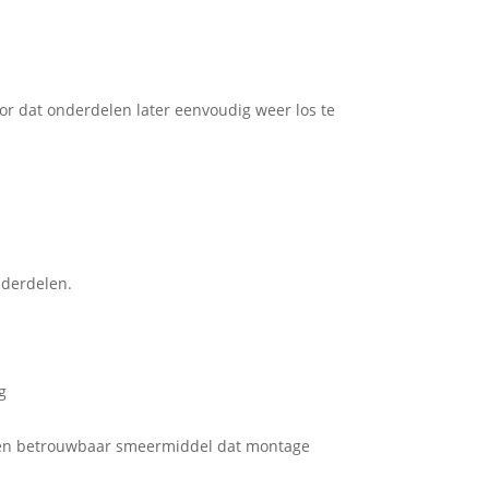
or dat onderdelen later eenvoudig weer los te
nderdelen.
g
r een betrouwbaar smeermiddel dat montage