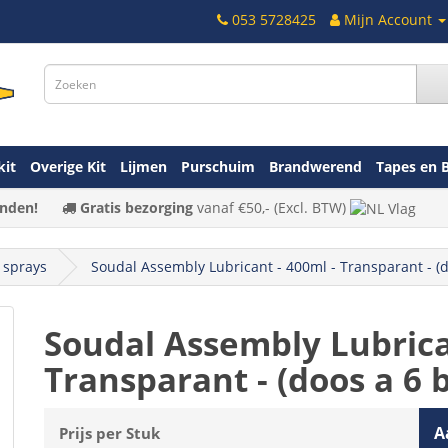
053 5728425
Mijn Account
kit
Overige Kit
Lijmen
Purschuim
Brandwerend
Tapes en 
nden!
Gratis bezorging
vanaf
€50,-
(Excl. BTW)
 sprays
Soudal Assembly Lubricant - 400ml - Transparant - (
Soudal Assembly Lubrica
Transparant - (doos a 6 
A
Prijs per Stuk