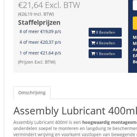
€21,64 Excl. BTW
(€26,19 Incl. BTW)
Staffelprijzen
8 of meer €19,09 p/s
8 Bestellen
M
4 of meer €20,37 p/s
4 Bestellen
M
Ar
1 of meer €21,64 p/s
1 Bestellen
E
B
(Prijzen Excl. BTW)
Omschrijving
Assembly Lubricant 400m
Assembly Lubricant 400ml is een
hoogwaardig montagesm
onderdelen soepel te monteren en langdurig te beschermen t
vermindert wrijving en voorkomt vastlopen van bewegende d