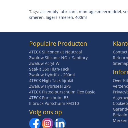
Tags:
assembly lubricant
,
montagesmeermiddel
,
sm
smeren
,
lagers smeren
,
400ml
Populaire Producten
Klant
4TECX Siliconenkit Neutraal
Contact
Zwaluw Silicone-NO + Sanitary
Retourn
Zwaluw Acryl-W
Sitema
Seal-It 360 High-Tack
Infor
Zwaluw Hybrifix - 290ml
4TECX High Tack lijmkit
Over Ki
Zwaluw Hybriseal 2PS
Verzend
4TECX Pistoolpurschuim Flex Basic
Privacy
4TECX Purschuim B3
Algeme
Illbruck Purschuim FM310
Cookieb
Garanti
Volg ons op
Betaal
Merken