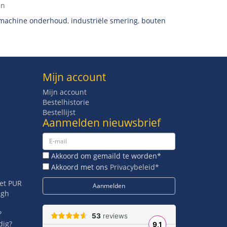
en
machine onderhoud
,
industriële smering
,
bouten
Mijn account
Mijn account
Bestelhistorie
Bestellijst
Aanmelden nieuwsbrief
Akkoord om gemaild te worden*
Akkoord met ons
Privacybeleid*
met PUR
igh
?
dig?