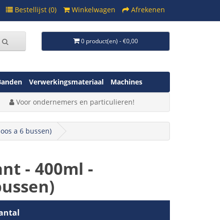
Bestellijst (0)
Winkelwagen
Afrekenen
0 product(en) - €0,00
Banden
Verwerkingsmateriaal
Machines
Voor ondernemers en particulieren!
doos a 6 bussen)
nt - 400ml -
bussen)
antal