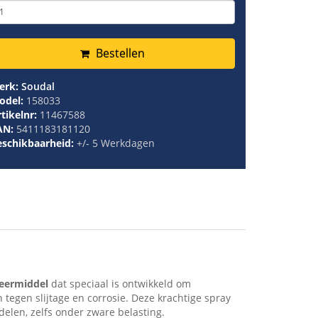
Bestellen
erk:
Soudal
odel:
158033
tikelnr:
11467588
AN:
5411183181120
eschikbaarheid:
+/- 5 Werkdagen
l
eermiddel
dat speciaal is ontwikkeld om
egen slijtage en corrosie. Deze krachtige spray
elen, zelfs onder zware belasting.