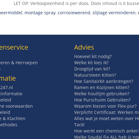
LET OP: Verkoopeenheid is per doos. Doos inhoud is 6 buss
eermiddel
,
montage spray
,
corrosiewerend
,
slijtage verminderen
,
enservice
Advies
Hoeveel kit nodig?
eren & Herroepen
Welke kit kies ik?
p
Droogtijd van kit?
Natuursteen Kitten?
matie
Hoe Sanitairkit aanbrengen?
t247.nl
Ramen en Kozijnen kitten?
informatie
Welke houtlijm gebruiken?
beleid
Hoe Purschuim Gebruiken?
ne voorwaarden
Waarom kiezen voor Flex-pur?
eleid
Verplicht Certificaat: Werken 
e & Klachten
Alles wat je moet weten over H
methodes
Tack!
Hoe werkt een chemisch anker
Welke Soudal Fix ALL heb jij no